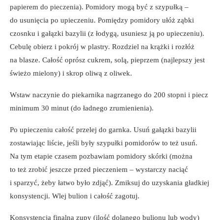
papierem do pieczenia). Pomidory mogą być z szypułką –
do usunięcia po upieczeniu. Pomiędzy pomidory ułóż ząbki
czosnku i gałązki bazylii (z łodygą, usuniesz ją po upieczeniu).
Cebulę obierz i pokrój w plastry. Rozdziel na krążki i rozłóż
na blasze. Całość oprósz cukrem, solą, pieprzem (najlepszy jest
świeżo mielony) i skrop oliwą z oliwek.
Wstaw naczynie do piekarnika nagrzanego do 200 stopni i piecz
minimum 30 minut (do ładnego zrumienienia).
Po upieczeniu całość przelej do garnka. Usuń gałązki bazylii
zostawiając liście, jeśli były szypułki pomidorów to też usuń.
Na tym etapie czasem pozbawiam pomidory skórki (można
to też zrobić jeszcze przed pieczeniem – wystarczy naciąć
i sparzyć, żeby łatwo było zdjąć). Zmiksuj do uzyskania gładkiej
konsystencji. Wlej bulion i całość zagotuj.
Konsystencja finalna zupy (ilość dolanego bulionu lub wody)