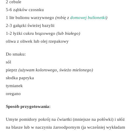
2 cebule
5-6 ząbków czosnku
1 litr bulionu warzywnego
(robię z
domowej bulionetki
)
2-3 gałązki świeżej bazylii
1-2 łyżki cukru brązowego
(lub białego)
oliwa z oliwek lub olej rzepakowy
Do smaku:
sól
pieprz
(używam kolorowego, świeżo mielonego)
słodka papryka
tymianek
oregano
Sposób przygotowania:
Umyte pomidory pokrój na ćwiartki (mniejsze na połówki) i ułóż
na blasze lub w naczyniu żaroodpornym (ja wcześniej wykładam