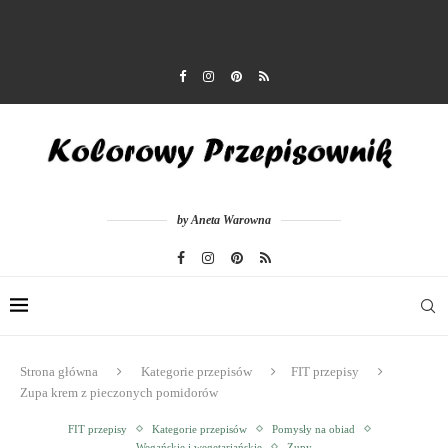
by Aneta Warowna
Strona główna
Kategorie przepisów
FIT przepisy
Zupa krem z pieczonych pomidorów
FIT przepisy
Kategorie przepisów
Pomysły na obiad
Wegańskie i wegetariańskie
Zupy