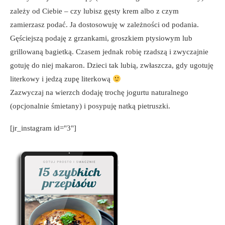
zależy od Ciebie – czy lubisz gęsty krem albo z czym
zamierzasz podać. Ja dostosowuję w zależności od podania.
Gęściejszą podaję z grzankami, groszkiem ptysiowym lub
grillowaną bagietką. Czasem jednak robię rzadszą i zwyczajnie
gotuję do niej makaron. Dzieci tak lubią, zwłaszcza, gdy ugotuję
literkowy i jedzą zupę literkową
Zazwyczaj na wierzch dodaję trochę jogurtu naturalnego
(opcjonalnie śmietany) i posypuję natką pietruszki.
[jr_instagram id="3"]