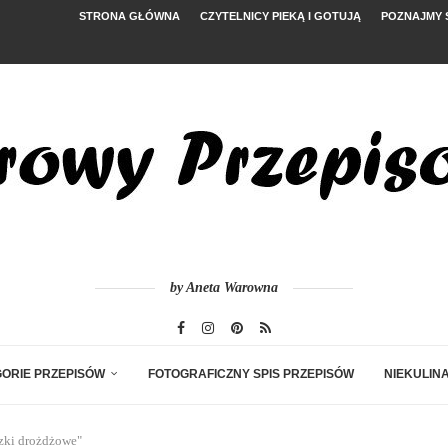
STRONA GŁÓWNA
CZYTELNICY PIEKĄ I GOTUJĄ
POZNAJMY 
YMI POMIDORAMI
NYM
, FETĄ I ARBUZEM
by Aneta Warowna
ORIE PRZEPISÓW
FOTOGRAFICZNY SPIS PRZEPISÓW
NIEKULIN
zki drożdżowe"