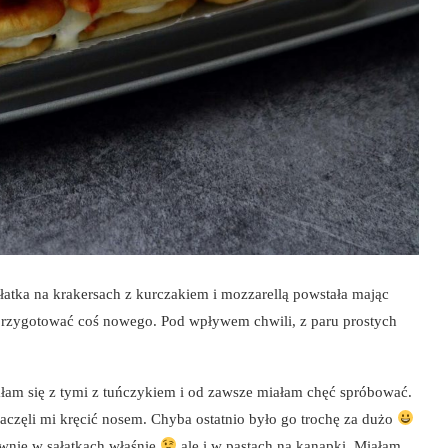
łatka na krakersach z kurczakiem i mozzarellą powstała mając
 przygotować coś nowego. Pod wpływem chwili, z paru prostych
ałam się z tymi z tuńczykiem i od zawsze miałam chęć spróbować.
aczęli mi kręcić nosem. Chyba ostatnio było go trochę za dużo
ównie w sałatkach właśnie
ale i w pastach na kanapki. Miałam