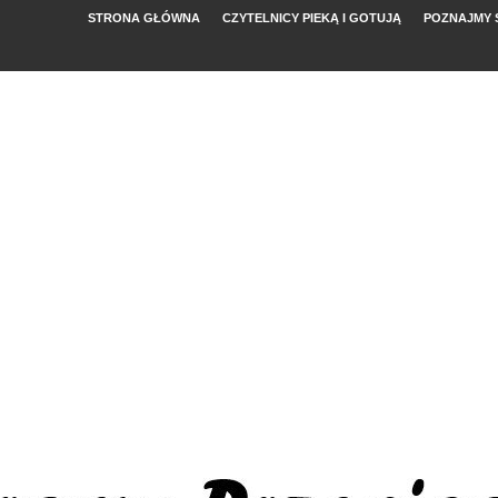
STRONA GŁÓWNA
CZYTELNICY PIEKĄ I GOTUJĄ
POZNAJMY 
YMI POMIDORAMI
NYM
, FETĄ I ARBUZEM