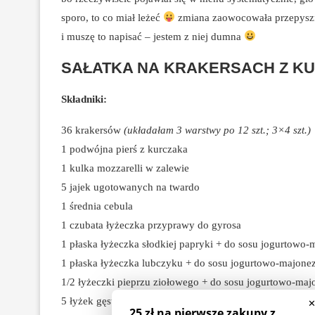
sporo, to co miał leżeć
zmiana zaowocowała przepyszną
i muszę to napisać – jestem z niej dumna
SAŁATKA NA KRAKERSACH Z KU
Składniki:
36 krakersów
(układałam 3 warstwy po 12 szt.; 3×4 szt.)
1 podwójna pierś z kurczaka
1 kulka mozzarelli w zalewie
5 jajek ugotowanych na twardo
1 średnia cebula
1 czubata łyżeczka przyprawy do gyrosa
1 płaska łyżeczka słodkiej papryki + do sosu jogurtow
1 płaska łyżeczka lubczyku + do sosu jogurtowo-majon
1/2 łyżeczki pieprzu ziołowego + do sosu jogurtowo-ma
5 łyżek gęstego jogurtu naturalnego
(może być grecki)