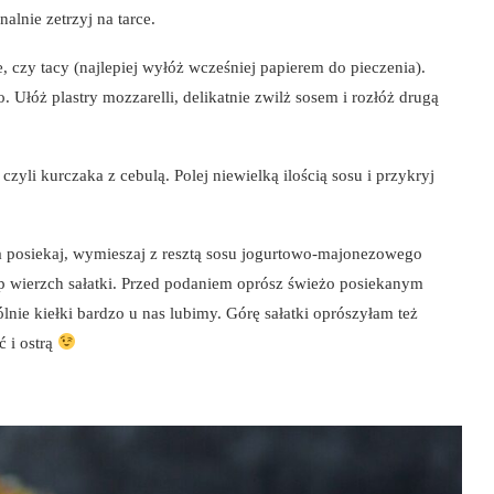
alnie zetrzyj na tarce.
, czy tacy (najlepiej wyłóż wcześniej papierem do pieczenia).
Ułóż plastry mozzarelli, delikatnie zwilż sosem i rozłóż drugą
zyli kurczaka z cebulą. Polej niewielką ilością sosu i przykryj
ka posiekaj, wymieszaj z resztą sosu jogurtowo-majonezowego
syp wierzch sałatki. Przed podaniem oprósz świeżo posiekanym
lnie kiełki bardzo u nas lubimy. Górę sałatki oprószyłam też
ć i ostrą