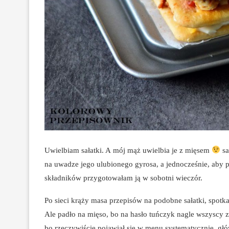
Uwielbiam sałatki. A mój mąż uwielbia je z mięsem
sa
na uwadze jego ulubionego gyrosa, a jednocześnie, aby
składników przygotowałam ją w sobotni wieczór.
Po sieci krąży masa przepisów na podobne sałatki, spotk
Ale padło na mięso, bo na hasło tuńczyk nagle wszyscy z
bo rzeczywiście pojawiał się w menu systematycznie, gł