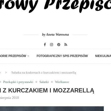
by Aneta Warowna
ORIE PRZEPISÓW
FOTOGRAFICZNY SPIS PRZEPISÓW
NIEKULIN
e
Sałatka na krakersach z kurczakiem i mozzarellą
Przekąski i przystawki
Sałatki
Wielkanoc
 Z KURCZAKIEM I MOZZARELLĄ
sierpnia 2018