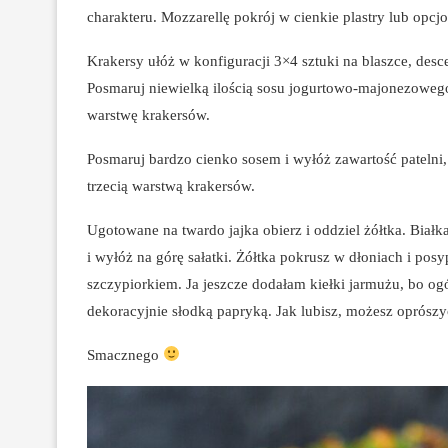
charakteru. Mozzarellę pokrój w cienkie plastry lub opcjon
Krakersy ułóż w konfiguracji 3×4 sztuki na blaszce, desce
Posmaruj niewielką ilością sosu jogurtowo-majonezowego. 
warstwę krakersów.
Posmaruj bardzo cienko sosem i wyłóż zawartość patelni, c
trzecią warstwą krakersów.
Ugotowane na twardo jajka obierz i oddziel żółtka. Biał
i wyłóż na górę sałatki. Żółtka pokrusz w dłoniach i po
szczypiorkiem. Ja jeszcze dodałam kiełki jarmużu, bo ogó
dekoracyjnie słodką papryką. Jak lubisz, możesz oprószy
Smacznego