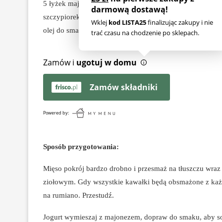
5 łyżek majonezu
szczypiorek i opcjonalnie kiełki
(miałam kiełki jarmużu)
d
olej do smażenia
Zamów i
ugotuj w domu
Zamów składniki
Powered by:
Sposób przygotowania:
Mięso pokrój bardzo drobno i przesmaż na tłuszczu wraz
ziołowym. Gdy wszystkie kawałki będą obsmażone z każd
na rumiano. Przestudź.
Jogurt wymieszaj z majonezem, dopraw do smaku, aby sos