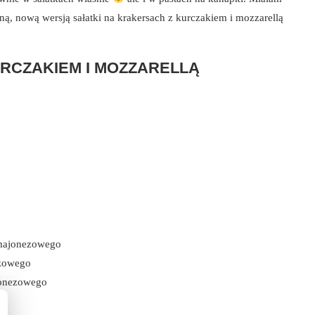
, nową wersją sałatki na krakersach z kurczakiem i mozzarellą
RCZAKIEM I MOZZARELLĄ
o-majonezowego
ezowego
jonezowego