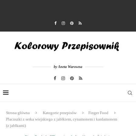
by Aneta Warowna
Strona główna
Kategorie przepisów
Finger Food
Placuszki z serka wiejskiego z jabłkiem, cynamonem i kardamonem
(z jabłkami)