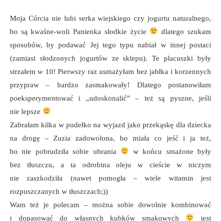
Moja Córcia nie lubi serka wiejskiego czy jogurtu naturalnego,
bo są kwaśne-woli Panienka słodkie życie
dlatego szukam
sposobów, by podawać Jej tego typu nabiał w innej postaci
(zamiast słodzonych jogurtów ze sklepu). Te placuszki były
strzałem w 10! Pierwszy raz usmażyłam bez jabłka i korzennych
przypraw – bardzo zasmakowały! Dlatego postanowiłam
poeksperymentować i „udoskonalić” – też są pyszne, jeśli
nie lepsze
Zabrałam kilka w pudełko na wyjazd jako przekąskę dla dziecka
na drogę – Zuzia zadowolona, bo miała co jeść i ja też,
bo nie pobrudziła sobie ubrania
w końcu smażone były
bez tłuszczu, a ta odrobina oleju w cieście w niczym
nie zaszkodziła (nawet pomogła – wiele witamin jest
rozpuszczanych w tłuszczach;))
Wam też je polecam – można sobie dowolnie kombinować
i dopasować do własnych kubków smakowych
jest