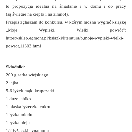
to propozycja idealna na śniadanie i w domu i do pracy
(są świetne na ciepło i na zimno!).
Przepis zgłaszam do konkursu, w którym można wygrać książkę
„Moje Wypieki. Wielki powrót”:
https://sklep.egmont.pl/ksiazki/literatura/p,moje-wypieki-wielki-
powrot,11303.html
Składniki:
200 g serka wiejskiego
2 jajka
5-6 łyżek mąki krupczatki
1 duże jabłko
1 płaska łyżeczka cukru
1 łyżka miodu
1 łyżka oleju
1/2 łyżeczki cynamonu