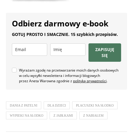
Odbierz darmowy e-book
GOTUJ PROSTO I SMACZNIE. 15 szybkich przepisów.
ZAPISUJĘ
SIĘ
Wyrażam zgodę na przetwarzanie moich danych osobowych
w celu wysyłki newslettera i informacji blogowych
przez Aneta Warowna zgodnie z
polityką prywatności
.
DANIA Z PATELNI
DLA DZIECI
PLACUSZKI NA SŁODKO
WYPIEKI NA SŁODKO
Z JABŁKAMI
Z NABIAŁEM