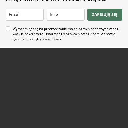
ZAPISUJĘ SIĘ
Wyrażam zgodę na przetwarzanie moich danych osobowych w celu
wysyłki newslettera i informacji blogowych przez Aneta Warowna
zgodnie z
polityką prywatności
.
Na co masz ochotę?
ARTYKUŁ SPONSOROWANY
(21)
BEZ GLUTENU
(63)
BEZ PIECZENIA
(22)
BUŁECZKI DROŻDŻOWE
(18)
CIASTA
(74)
CIASTKA I CIASTECZKA
(24)
DANIA Z KAPUSTĄ
(18)
DANIA Z KASZĄ
(20)
DANIA Z KURCZAKIEM
(48)
DANIA Z MAKARONEM
(34)
DANIA Z PATELNI
(58)
DANIA Z PIEKARNIKA
(74)
DANIA Z WIEPRZOWINĄ
(29)
DANIA Z ZIEMNIAKAMI
(33)
DESER
(87)
DLA DZIECI
(174)
DROŻDŻOWE
(24)
EFEKTOWNE I ORYGINALNE
(28)
JADALNE PREZENTY
(19)
JEDNOGARNKOWE
(41)
KARNAWAŁ
(39)