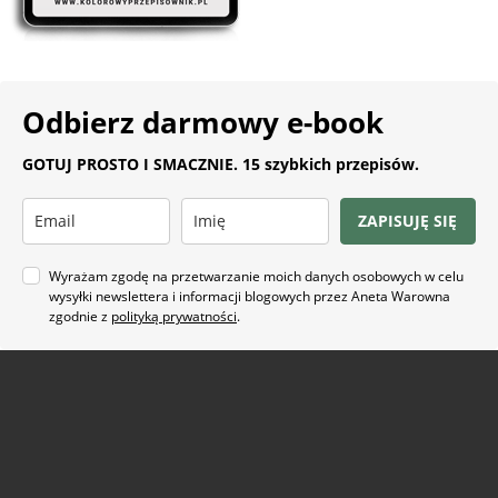
Odbierz darmowy e-book
GOTUJ PROSTO I SMACZNIE. 15 szybkich przepisów.
ZAPISUJĘ SIĘ
Wyrażam zgodę na przetwarzanie moich danych osobowych w celu
wysyłki newslettera i informacji blogowych przez Aneta Warowna
zgodnie z
polityką prywatności
.
Na co masz ochotę?
ARTYKUŁ SPONSOROWANY
(21)
BEZ GLUTENU
(63)
BEZ PIECZENIA
(22)
BUŁECZKI DROŻDŻOWE
(18)
CIASTA
(74)
CIASTKA I CIASTECZKA
(24)