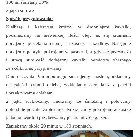
100 ml śmietany 30%
2 jajka surowe
Sposób przygotowania:
Kiełbasę i kabanosa kroimy w drobniejsze kawałki,
podsmażamy na niewielkiej ilości oleju aż się zrumieni,
dodajemy posiekaną cebulę i czosnek – szklimy. Następnie
dodajemy papryki pokrojone w paseczki, a gdy się przesmażą
i stracą surowość dodajemy kawałki pomidora obranego
ze skórki oraz przyprawiamy.
Dno naczynia żaroodpornego smarujemy masłem, układamy
na całości kromki chleba, wykładamy cały farsz z patelni
i przykrywamy chlebem.
2 jajka rozkłócamy, mieszamy ze śmietaną i polewamy
dokładnie po całej zapiekance, Rozrzucamy pokrojone w kostkę
jajka na twardo i przykrywamy plastrami żółtego sera.
Zapiekamy około 20 minut w 180 stopniach.