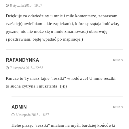
8 stycznia 2015 - 19:57
Dziękuję za odwiedziny u mnie i miłe komentarze, zapraszam
częściej:) uwielbiam takie zapiekanki, które sprzątaja lodówkę,
pyszne, nic nie może się u mnie zmarnować:) obserwuję
i pozdrawiam, będę wpadać po inspiracje:)
RAFANDYNKA
REPLY
7 listopada 2015 - 22:55
Kurcze to Ty masz fajne "resztki" w lodówce! U mnie resztki
to sucha cytryna i musztarda :)))))
ADMIN
REPLY
8 listopada 2015 - 16:37
Hehe pisząc "resztki" miałam na myśli bardziej końcówki