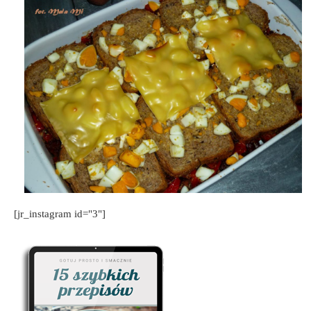
[jr_instagram id="3"]