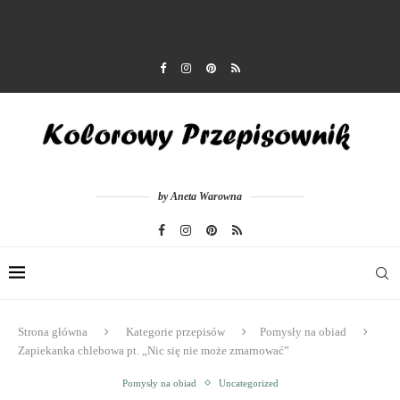
by Aneta Warowna
Strona główna
Kategorie przepisów
Pomysły na obiad
Zapiekanka chlebowa pt. „Nic się nie może zmarnować”
Pomysły na obiad
Uncategorized