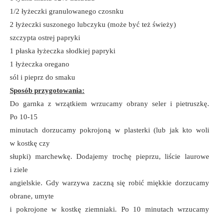
1/2 łyżeczki granulowanego czosnku
2 łyżeczki suszonego lubczyku (może być też świeży)
szczypta ostrej papryki
1 płaska łyżeczka słodkiej papryki
1 łyżeczka oregano
sól i pieprz do smaku
Sposób przygotowania:
Do garnka z wrzątkiem wrzucamy obrany seler i pietruszkę.
Po 10-15
minutach dorzucamy pokrojoną w plasterki (lub jak kto woli
w kostkę czy
słupki) marchewkę. Dodajemy trochę pieprzu, liście laurowe
i ziele
angielskie. Gdy warzywa zaczną się robić miękkie dorzucamy
obrane, umyte
i pokrojone w kostkę ziemniaki. Po 10 minutach wrzucamy