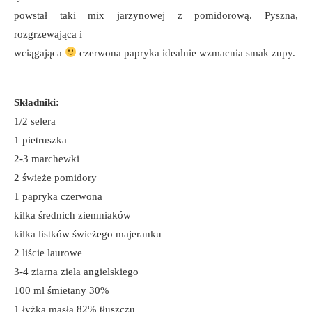
powstał taki mix jarzynowej z pomidorową. Pyszna,
rozgrzewająca i
wciągająca
czerwona papryka idealnie wzmacnia smak zupy.
Składniki:
1/2 selera
1 pietruszka
2-3 marchewki
2 świeże pomidory
1 papryka czerwona
kilka średnich ziemniaków
kilka listków świeżego majeranku
2 liście laurowe
3-4 ziarna ziela angielskiego
100 ml śmietany 30%
1 łyżka masła 82% tłuszczu