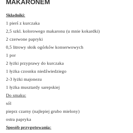
MAKARONEM
Składniki:
1 pierś z kurczaka
2,5 szkl. kolorowego makaronu (u mnie kokardki)
2 czerwone papryki
0,5 litrowy słoik ogórków konserwowych
1 por
2 łyżki przyprawy do kurczaka
1 łyżka czosnku niedźwiedziego
2-3 łyżki majonezu
1 łyżka musztardy sarepskiej
Do smaku:
sól
pieprz czarny (najlepiej grubo mielony)
ostra papryka
Sposób przygotowania: