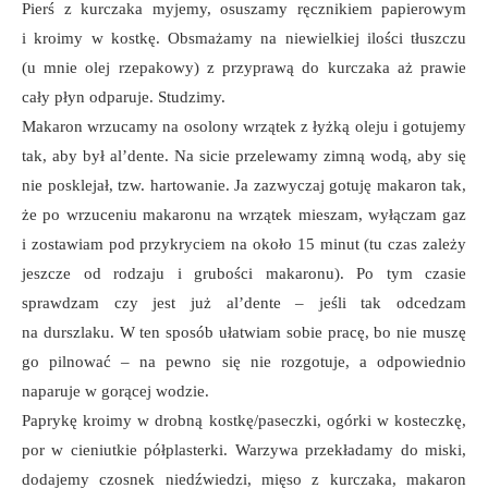
Pierś z kurczaka myjemy, osuszamy ręcznikiem papierowym
i kroimy w kostkę. Obsmażamy na niewielkiej ilości tłuszczu
(u mnie olej rzepakowy) z przyprawą do kurczaka aż prawie
cały płyn odparuje. Studzimy.
Makaron wrzucamy na osolony wrzątek z łyżką oleju i gotujemy
tak, aby był al’dente. Na sicie przelewamy zimną wodą, aby się
nie posklejał, tzw. hartowanie. Ja zazwyczaj gotuję makaron tak,
że po wrzuceniu makaronu na wrzątek mieszam, wyłączam gaz
i zostawiam pod przykryciem na około 15 minut (tu czas zależy
jeszcze od rodzaju i grubości makaronu). Po tym czasie
sprawdzam czy jest już al’dente – jeśli tak odcedzam
na durszlaku. W ten sposób ułatwiam sobie pracę, bo nie muszę
go pilnować – na pewno się nie rozgotuje, a odpowiednio
naparuje w gorącej wodzie.
Paprykę kroimy w drobną kostkę/paseczki, ogórki w kosteczkę,
por w cieniutkie półplasterki. Warzywa przekładamy do miski,
dodajemy czosnek niedźwiedzi, mięso z kurczaka, makaron