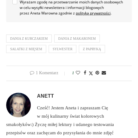
Wyrażam zgodę na przetwarzanie moich danych osobowych
w celu wysyłki newslettera i informacji blogowych
przez Aneta Warowna zgodnie z
polityką prywatności
.
DANIA Z KURCZAKIEM
DANIA Z MAKARONEM
SAŁATKI Z MIĘSEM
SYLWESTER
Z PAPRYKĄ
1 Komentarz
1
ANETT
Cześć! Jestem Aneta i zapraszam Cię
w mój kulinarny świat kolorowych
smakołyków:) Życzę miłej lektury i udanego testowania
przepisów oraz zachęcam do przysyłania do mnie zdjęć