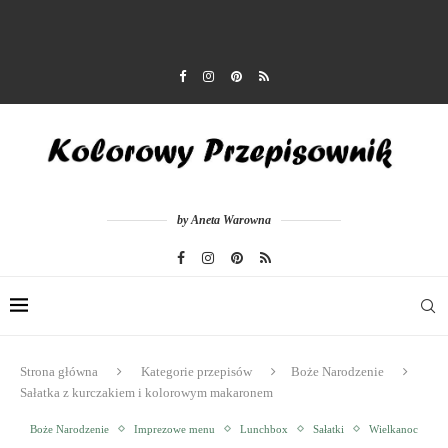
by Aneta Warowna
Strona główna
Kategorie przepisów
Boże Narodzenie
Sałatka z kurczakiem i kolorowym makaronem
Boże Narodzenie
Imprezowe menu
Lunchbox
Sałatki
Wielkanoc