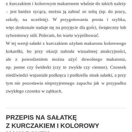
z kurczakiem i kolorowym makaronem właśnie do takich należy
– jest bardzo sycąca, można ją zabrać ze sobą (np. do pracy,
szkoły, na uczelnię). W przygotowaniu prosta i szybka,
więc doskonale nadaje się na przyjęcie dla gości, świąteczny lub
sylwestrowy stół. Polecam, bo warto wypróbować.
W tej wersji sałatki z kurczakiem użyłam makaronu kolorowego
kokardki, bo przy okazji nabrała wizualneej atrakcyjności,
ale z powodzeniem można użyć dowolnego makaronu,
np. penne czy świderki (czy to zwykłe czy ciemne). Czosnek
niedźwiedzi wspaniale podkręca i podkreśla smak sałatki, a przy
tym nie pozostawia nieprzyjemnego zapachu jak w przypadku
zwykłego czosnku w ząbkach.
PRZEPIS NA SAŁATKĘ
Z KURCZAKIEM I KOLOROWY