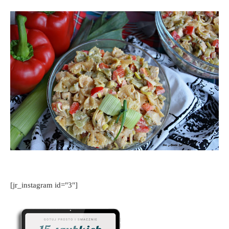
[jr_instagram id="3"]