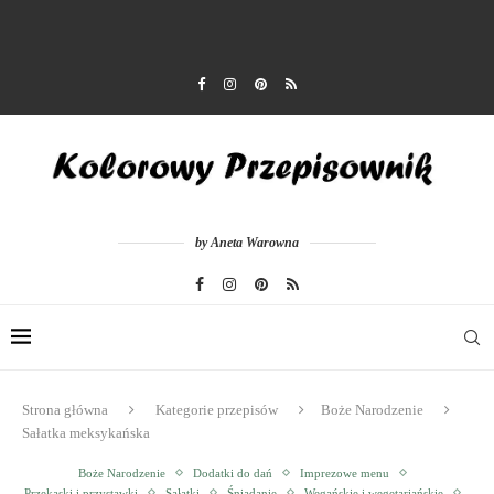
by Aneta Warowna
Strona główna
Kategorie przepisów
Boże Narodzenie
Sałatka meksykańska
Boże Narodzenie
Dodatki do dań
Imprezowe menu
Przekąski i przystawki
Sałatki
Śniadanie
Wegańskie i wegetariańskie