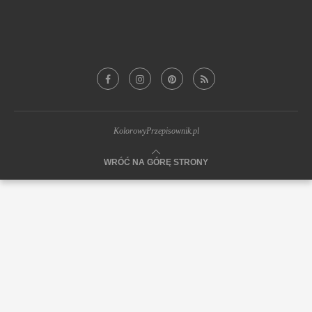
Z POMIDORAMI
(29)
Z SUSZONYMI POMIDORAMI
(18)
Z TRUSKAWKAMI
(20)
ZUPY-KREM
(17)
ZUPY WARZYWNE
(26)
KolorowyPrzepisownik.pl
WRÓĆ NA GÓRĘ STRONY