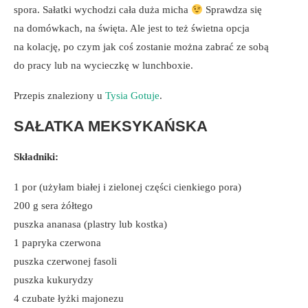
spora. Sałatki wychodzi cała duża micha
Sprawdza się
na domówkach, na święta. Ale jest to też świetna opcja
na kolację, po czym jak coś zostanie można zabrać ze sobą
do pracy lub na wycieczkę w lunchboxie.
Przepis znaleziony u
Tysia Gotuje
.
SAŁATKA MEKSYKAŃSKA
Składniki:
1 por (użyłam białej i zielonej części cienkiego pora)
200 g sera żółtego
puszka ananasa (plastry lub kostka)
1 papryka czerwona
puszka czerwonej fasoli
puszka kukurydzy
4 czubate łyżki majonezu