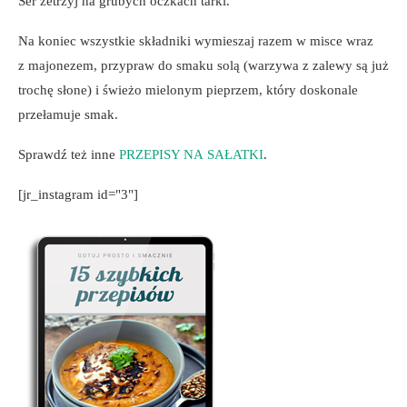
Ser zetrzyj na grubych oczkach tarki.
Na koniec wszystkie składniki wymieszaj razem w misce wraz
z majonezem, przypraw do smaku solą (warzywa z zalewy są już
trochę słone) i świeżo mielonym pieprzem, który doskonale
przełamuje smak.
Sprawdź też inne
PRZEPISY NA SAŁATKI
.
[jr_instagram id="3"]