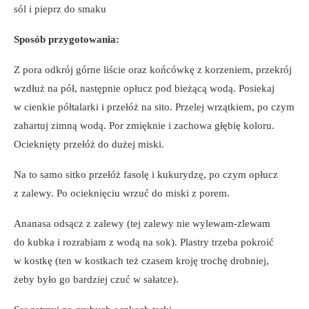
sól i pieprz do smaku
Sposób przygotowania:
Z pora odkrój górne liście oraz końcówkę z korzeniem, przekrój
wzdłuż na pół, następnie opłucz pod bieżącą wodą. Posiekaj
w cienkie półtalarki i przełóż na sito. Przelej wrzątkiem, po czym
zahartuj zimną wodą. Por zmięknie i zachowa głębię koloru.
Ocieknięty przełóż do dużej miski.
Na to samo sitko przełóż fasolę i kukurydzę, po czym opłucz
z zalewy. Po ocieknięciu wrzuć do miski z porem.
Ananasa odsącz z zalewy (tej zalewy nie wylewam-zlewam
do kubka i rozrabiam z wodą na sok). Plastry trzeba pokroić
w kostkę (ten w kostkach też czasem kroję trochę drobniej,
żeby było go bardziej czuć w sałatce).