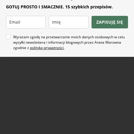
GOTUJ PROSTO I SMACZNIE. 15 szybkich przepisów.
ZAPISUJĘ SIĘ
Wyrażam zgodę na przetwarzanie moich danych osobowych w celu
wysyłki newslettera i informacji blogowych przez Aneta Warowna
zgodnie z
polityką prywatności
.
Na co masz ochotę?
ARTYKUŁ SPONSOROWANY
(21)
BEZ GLUTENU
(63)
BEZ PIECZENIA
(22)
BUŁECZKI DROŻDŻOWE
(18)
CIASTA
(74)
CIASTKA I CIASTECZKA
(24)
DANIA Z KAPUSTĄ
(18)
DANIA Z KASZĄ
(20)
DANIA Z KURCZAKIEM
(48)
DANIA Z MAKARONEM
(34)
DANIA Z PATELNI
(58)
DANIA Z PIEKARNIKA
(74)
DANIA Z WIEPRZOWINĄ
(29)
DANIA Z ZIEMNIAKAMI
(33)
DESER
(87)
DLA DZIECI
(174)
DROŻDŻOWE
(24)
EFEKTOWNE I ORYGINALNE
(28)