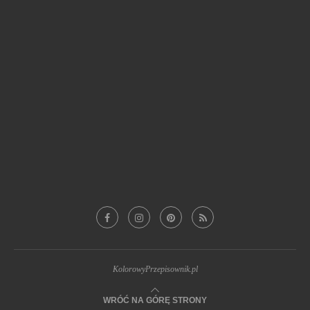
JADALNE PREZENTY
(19)
JEDNOGARNKOWE
(41)
KARNAWAŁ
(39)
PIECZONE MIĘSA I WĘDLINY
(19)
POTRAWY Z MIĘSEM
(101)
PRZETWORY Z WARZYW
(19)
SERNIKI
(28)
SYLWESTER
(109)
SZYBKIE
(34)
WEGAŃSKIE
(41)
WEGETARIAŃSKIE
(188)
WIGILIA
(19)
WSPÓŁPRACA
(40)
WYPIEKI NA SŁODKO
(128)
WYPIEKI NA SŁONO
(43)
ZAPIEKANKI
(19)
Z BANANAMI
(27)
Z CZEKOLADĄ
(26)
Z JABŁKAMI
(26)
Z NABIAŁEM
(52)
Z PAPRYKĄ
(69)
Z PIECZARKAMI
(21)
Z POMIDORAMI
(29)
Z SUSZONYMI POMIDORAMI
(18)
Z TRUSKAWKAMI
(20)
ZUPY-KREM
(17)
ZUPY WARZYWNE
(26)
KolorowyPrzepisownik.pl
WRÓĆ NA GÓRĘ STRONY