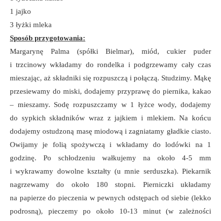
1 jajko
3 łyżki mleka
Sposób przygotowania:
Margarynę Palma (spółki Bielmar), miód, cukier puder
i trzcinowy wkładamy do rondelka i podgrzewamy cały czas
mieszając, aż składniki się rozpuszczą i połączą. Studzimy. Mąkę
przesiewamy do miski, dodajemy przyprawę do piernika, kakao
– mieszamy. Sodę rozpuszczamy w 1 łyżce wody, dodajemy
do sypkich składników wraz z jajkiem i mlekiem. Na końcu
dodajemy ostudzoną masę miodową i zagniatamy gładkie ciasto.
Owijamy je folią spożywczą i wkładamy do lodówki na 1
godzinę. Po schłodzeniu wałkujemy na około 4-5 mm
i wykrawamy dowolne kształty (u mnie serduszka). Piekarnik
nagrzewamy do około 180 stopni. Pierniczki układamy
na papierze do pieczenia w pewnych odstępach od siebie (lekko
podrosną), pieczemy po około 10-13 minut (w zależności