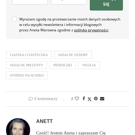
SIĘ
Wyrażam zgodę na przetwarzanie moich danych osobowych
w celu wysyłki newslettera i informacji blogowych
przez Aneta Warowna zgodnie z
polityką prywatności
.
CIASTKA I CIASTECZKA
JADALNE OZDOBY
JADALNE PREZENTY
PIERNICZKI
WIGILIA
WYPIEKI NA SŁODKO
6 komentarzy
1
ANETT
Cześć! Jestem Aneta i zapraszam Cię