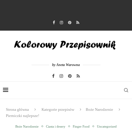
by Aneta Warowna
Strona główna
Kategorie przepisów
Boże Narodzenie
Pierniczki najlepsze!
Boże Narodzenie
Ciasta i desery
Finger Food
Uncategorized