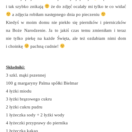
i tak szybko znikają
że do zdjęć ocalały mi tylko te co widać
a zdjęcia robiłam następnego dnia po pieczeniu
Kiedyś w moim domu nie piekło się pierników i pierniczków
na Boże Narodzenie. Ja to jakiś czas temu zmieniłam i teraz
nie tylko piekę na każde Święta, ale też ozdabiam nimi dom
i choinkę
pachną cudnie!
Składniki:
3 szkl. mąki pszennej
100 g margaryny Palma spółki Bielmar
4 łyżki miodu
3 łyżki brązowego cukru
2 łyżki cukru pudru
1 łyżeczka sody + 2 łyżki wody
4 łyżeczki przyprawy do piernika
1 łyżeczka kakao