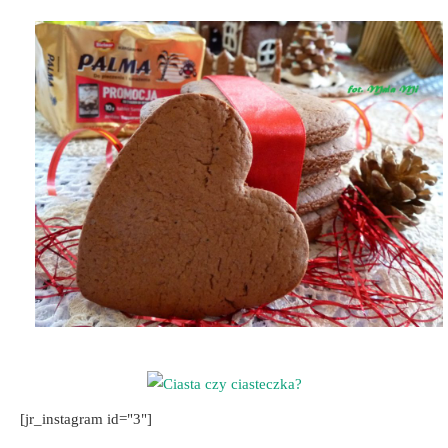
[jr_instagram id="3"]