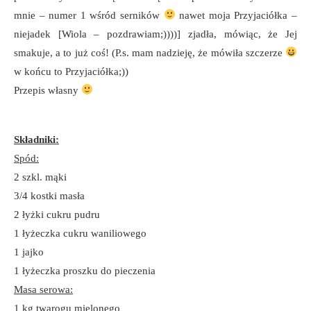
mnie – numer 1 wśród serników
nawet moja Przyjaciółka –
niejadek [Wiola – pozdrawiam;))))] zjadła, mówiąc, że Jej
smakuje, a to już coś! (P.s. mam nadzieję, że mówiła szczerze
w końcu to Przyjaciółka;))
Przepis własny
Składniki:
Spód:
2 szkl. mąki
3/4 kostki masła
2 łyżki cukru pudru
1 łyżeczka cukru waniliowego
1 jajko
1 łyżeczka proszku do pieczenia
Masa serowa:
1 kg twarogu mielonego