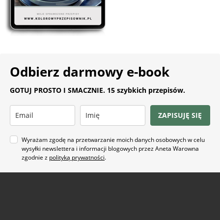
Odbierz darmowy e-book
GOTUJ PROSTO I SMACZNIE. 15 szybkich przepisów.
ZAPISUJĘ SIĘ
Wyrażam zgodę na przetwarzanie moich danych osobowych w celu
wysyłki newslettera i informacji blogowych przez Aneta Warowna
zgodnie z
polityką prywatności
.
Na co masz ochotę?
ARTYKUŁ SPONSOROWANY
(21)
BEZ GLUTENU
(63)
BEZ PIECZENIA
(22)