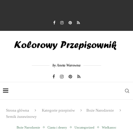
by Aneta Warowna
Strona główna
Kategorie przepisów
Boże Narodzenie
Sernik żurawinowy
Boże Narodzenie
Ciasta i desery
Uncategorized
Wielkanoc