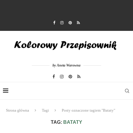
by Aneta Warowna
Strona główna
Tagi
Posty oznaczone tagiem "Bataty"
TAG:
BATATY