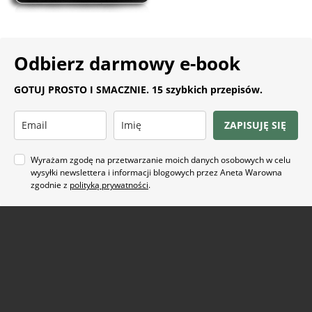
Odbierz darmowy e-book
GOTUJ PROSTO I SMACZNIE. 15 szybkich przepisów.
ZAPISUJĘ SIĘ
Wyrażam zgodę na przetwarzanie moich danych osobowych w celu
wysyłki newslettera i informacji blogowych przez Aneta Warowna
zgodnie z
polityką prywatności
.
Na co masz ochotę?
ARTYKUŁ SPONSOROWANY
(21)
BEZ GLUTENU
(63)
BEZ PIECZENIA
(22)
BUŁECZKI DROŻDŻOWE
(18)
CIASTA
(74)
CIASTKA I CIASTECZKA
(24)
DANIA Z KAPUSTĄ
(18)
DANIA Z KASZĄ
(20)
DANIA Z KURCZAKIEM
(48)