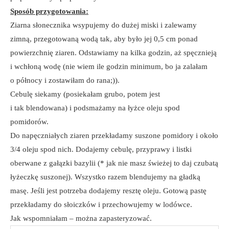
Sposób przygotowania:
Ziarna słonecznika wsypujemy do dużej miski i zalewamy
zimną, przegotowaną wodą tak, aby było jej 0,5 cm ponad
powierzchnię ziaren. Odstawiamy na kilka godzin, aż spęcznieją
i wchłoną wodę (nie wiem ile godzin minimum, bo ja zalałam
o północy i zostawiłam do rana;)).
Cebulę siekamy (posiekałam grubo, potem jest
i tak blendowana) i podsmażamy na łyżce oleju spod
pomidorów.
Do napęczniałych ziaren przekładamy suszone pomidory i około
3/4 oleju spod nich. Dodajemy cebulę, przyprawy i listki
oberwane z gałązki bazylii (* jak nie masz świeżej to daj czubatą
łyżeczkę suszonej). Wszystko razem blendujemy na gładką
masę. Jeśli jest potrzeba dodajemy resztę oleju. Gotową pastę
przekładamy do słoiczków i przechowujemy w lodówce.
Jak wspomniałam – można zapasteryzować.