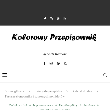
by Aneta Warowna
Strona główna
Kategorie przepisów
Dodatki do dań
Pasta ze słonecznika i suszonych pomidorów
Dodatki do dań
Imprezowe menu
Pasty/Sosy/Dipy
Śniadanie
Wegańskie i wegetariańskie