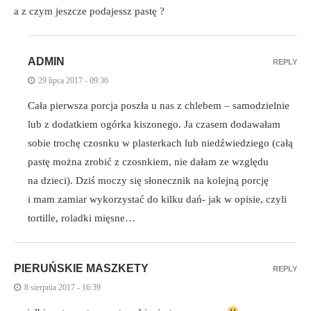
a z czym jeszcze podajessz pastę ?
ADMIN
REPLY
29 lipca 2017 - 09:36
Cała pierwsza porcja poszła u nas z chlebem – samodzielnie
lub z dodatkiem ogórka kiszonego. Ja czasem dodawałam
sobie trochę czosnku w plasterkach lub niedźwiedziego (całą
pastę można zrobić z czosnkiem, nie dałam ze względu
na dzieci). Dziś moczy się słonecznik na kolejną porcję
i mam zamiar wykorzystać do kilku dań- jak w opisie, czyli
tortille, roladki mięsne…
PIERUŃSKIE MASZKETY
REPLY
8 sierpnia 2017 - 16:39