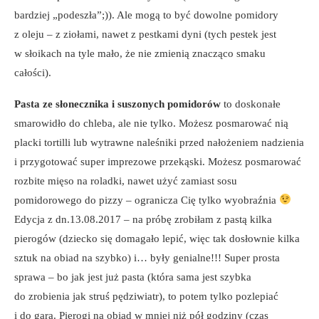
bardziej „podeszła”;)). Ale mogą to być dowolne pomidory
z oleju – z ziołami, nawet z pestkami dyni (tych pestek jest
w słoikach na tyle mało, że nie zmienią znacząco smaku
całości).
Pasta ze słonecznika i suszonych pomidorów
to doskonałe
smarowidło do chleba, ale nie tylko. Możesz posmarować nią
placki tortilli lub wytrawne naleśniki przed nałożeniem nadzienia
i przygotować super imprezowe przekąski. Możesz posmarować
rozbite mięso na roladki, nawet użyć zamiast sosu
pomidorowego do pizzy – ogranicza Cię tylko wyobraźnia
Edycja z dn.13.08.2017 – na próbę zrobiłam z pastą kilka
pierogów (dziecko się domagało lepić, więc tak dosłownie kilka
sztuk na obiad na szybko) i… były genialne!!! Super prosta
sprawa – bo jak jest już pasta (która sama jest szybka
do zrobienia jak struś pędziwiatr), to potem tylko pozlepiać
i do gara. Pierogi na obiad w mniej niż pół godziny (czas