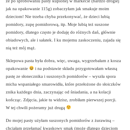
że po spróbowaniu pasty kupionej w markecie (bardzo drogiej
jak na opakowanie 115g) zobaczyłam jak smakuje moim
dzieciom! Nie trzeba chyba przekonywać, że dzieci lubią
pomidory, zupę pomidorową, itp. Moje lubią też suszone
pomidory, dlatego często je dodaję do różnych dań, głównie
obiadowych, ale i sałatek. I ku mojemu zaskoczeniu, zajada się
nią też mój mąż.
Sklepowa pasta była dobra, więc, uwaga, wygrzebałam z kosza
opakowanie
i na podstawie składu przygotowałam własną
pastę ze słonecznika i suszonych pomidorów – wyszła spora
micha wspaniałego smarowidła, które przełożone do słoiczków
znika każdego dnia, zaczynając od śniadania, a na kolacji
kończąc. Zdjęcia, jakie tu widzisz, zrobiłam pierwszej porcji.
W tej chwili pożeramy już drugą
Do mojej pasty użyłam suszonych pomidorów z żurawiną –
chciałam przełamać kwaskowy smak (może dlatego dzieciom