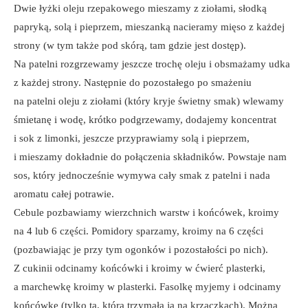
Dwie łyżki oleju rzepakowego mieszamy z ziołami, słodką
papryką, solą i pieprzem, mieszanką nacieramy mięso z każdej
strony (w tym także pod skórą, tam gdzie jest dostęp).
Na patelni rozgrzewamy jeszcze trochę oleju i obsmażamy udka
z każdej strony. Następnie do pozostałego po smażeniu
na patelni oleju z ziołami (który kryje świetny smak) wlewamy
śmietanę i wodę, krótko podgrzewamy, dodajemy koncentrat
i sok z limonki, jeszcze przyprawiamy solą i pieprzem,
i mieszamy dokładnie do połączenia składników. Powstaje nam
sos, który jednocześnie wymywa cały smak z patelni i nada
aromatu całej potrawie.
Cebule pozbawiamy wierzchnich warstw i końcówek, kroimy
na 4 lub 6 części. Pomidory sparzamy, kroimy na 6 części
(pozbawiając je przy tym ogonków i pozostałości po nich).
Z cukinii odcinamy końcówki i kroimy w ćwierć plasterki,
a marchewkę kroimy w plasterki. Fasolkę myjemy i odcinamy
końcówkę (tylko tą, która trzymała ją na krzaczkach). Można