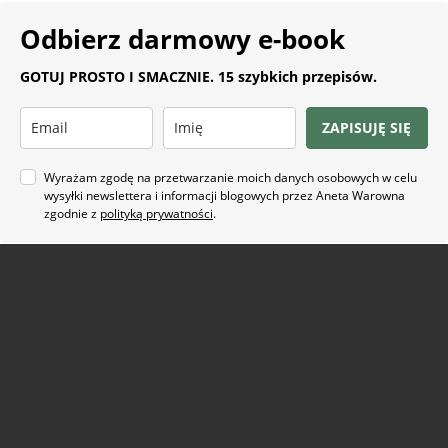
Odbierz darmowy e-book
GOTUJ PROSTO I SMACZNIE. 15 szybkich przepisów.
ZAPISUJĘ SIĘ
Wyrażam zgodę na przetwarzanie moich danych osobowych w celu
wysyłki newslettera i informacji blogowych przez Aneta Warowna
zgodnie z
polityką prywatności
.
Na co masz ochotę?
ARTYKUŁ SPONSOROWANY
(21)
BEZ GLUTENU
(63)
BEZ PIECZENIA
(22)
BUŁECZKI DROŻDŻOWE
(18)
CIASTA
(74)
CIASTKA I CIASTECZKA
(24)
DANIA Z KAPUSTĄ
(18)
DANIA Z KASZĄ
(20)
DANIA Z KURCZAKIEM
(48)
DANIA Z MAKARONEM
(34)
DANIA Z PATELNI
(58)
DANIA Z PIEKARNIKA
(74)