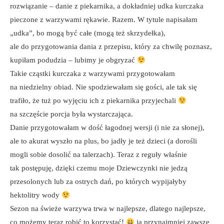
rozwiązanie – danie z piekarnika, a dokładniej udka kurczaka
pieczone z warzywami rękawie. Razem. W tytule napisałam
„udka”, bo mogą być całe (mogą też skrzydełka),
ale do przygotowania dania z przepisu, który za chwilę poznasz,
kupiłam podudzia – lubimy je obgryzać
Takie cząstki kurczaka z warzywami przygotowałam
na niedzielny obiad. Nie spodziewałam się gości, ale tak się
trafiło, że tuż po wyjęciu ich z piekarnika przyjechali
na szczęście porcja była wystarczająca.
Danie przygotowałam w dość łagodnej wersji (i nie za słonej),
ale to akurat wyszło na plus, bo jadły je też dzieci (a dorośli
mogli sobie dosolić na talerzach). Teraz z reguły właśnie
tak postępuję, dzięki czemu moje Dziewczynki nie jedzą
przesolonych lub za ostrych dań, po których wypijałyby
hektolitry wody
Sezon na świeże warzywa trwa w najlepsze, dlatego najlepsze,
co możemy teraz robić to korzystać!
ja przynajmniej zawsze