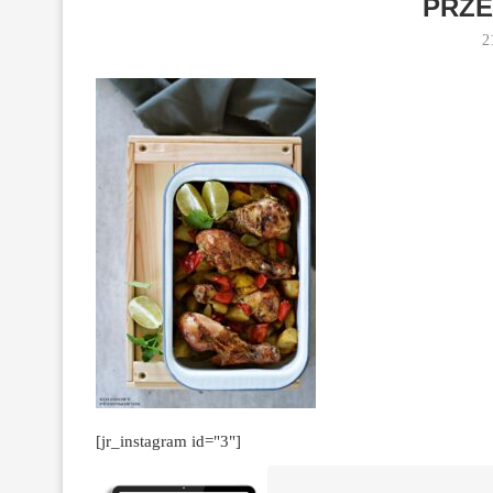
PRZE
2
[jr_instagram id="3"]