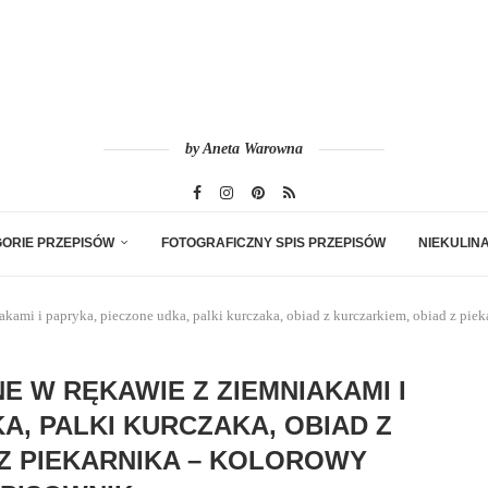
by Aneta Warowna
ORIE PRZEPISÓW
FOTOGRAFICZNY SPIS PRZEPISÓW
NIEKULIN
kami i papryka, pieczone udka, palki kurczaka, obiad z kurczarkiem, obiad z pie
E W RĘKAWIE Z ZIEMNIAKAMI I
A, PALKI KURCZAKA, OBIAD Z
Z PIEKARNIKA – KOLOROWY