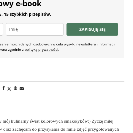
owy e-book
 15 szybkich przepisów.
ZAPISUJĘ SIĘ
nie moich danych osobowych w celu wysyłki newslettera i informacji
owna zgodnie z
polityką prywatności
.
 w mój kulinarny świat kolorowych smakołyków:) Życzę miłej
ów oraz zachęcam do przysyłania do mnie zdjęć przygotowanych