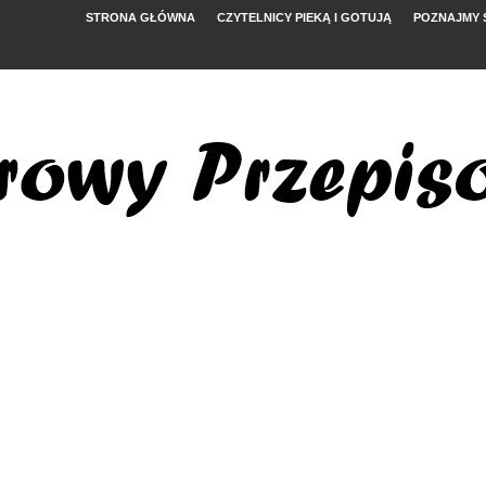
STRONA GŁÓWNA
CZYTELNICY PIEKĄ I GOTUJĄ
POZNAJMY 
YMI POMIDORAMI
NYM
, FETĄ I ARBUZEM