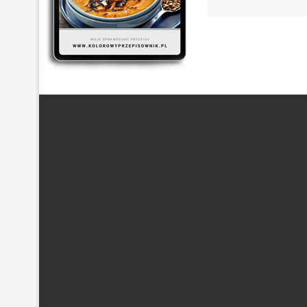
ARTYKUŁ SPONSOROWANY
(21)
BEZ GLUTENU
(63)
DANIA Z KASZĄ
(20)
DANIA Z KURCZAKIEM
(48)
DANIA
DESER
(87)
DLA DZIECI
(174)
DROŻDŻOWE
(24)
EF
POTRAWY Z MIĘSEM
(101)
PRZETWORY Z WARZYW
(19)
S
WYPIEKI NA SŁODKO
(128)
WYPIEKI NA SŁONO
(43)
Z PIECZARKAMI
(21)
Z POMIDORAM