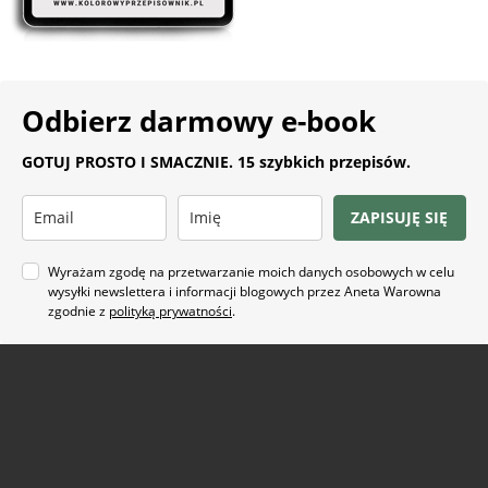
Odbierz darmowy e-book
GOTUJ PROSTO I SMACZNIE. 15 szybkich przepisów.
ZAPISUJĘ SIĘ
Wyrażam zgodę na przetwarzanie moich danych osobowych w celu
wysyłki newslettera i informacji blogowych przez Aneta Warowna
zgodnie z
polityką prywatności
.
Na co masz ochotę?
ARTYKUŁ SPONSOROWANY
(21)
BEZ GLUTENU
(63)
BEZ PIECZENIA
(22)
BUŁECZKI DROŻDŻOWE
(18)
CIASTA
(74)
CIASTKA I CIASTECZKA
(24)