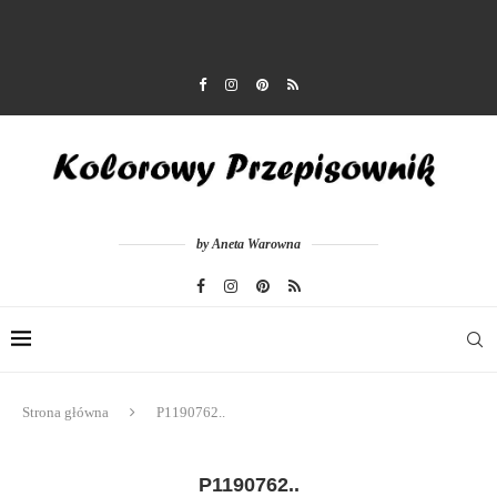
by Aneta Warowna
Strona główna
P1190762..
P1190762..