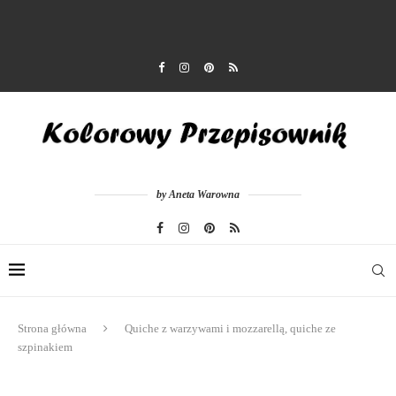
by Aneta Warowna
Strona główna
Quiche z warzywami i mozzarellą, quiche ze
szpinakiem