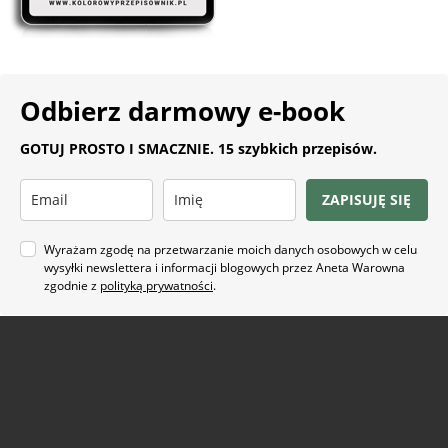
Odbierz darmowy e-book
GOTUJ PROSTO I SMACZNIE. 15 szybkich przepisów.
ZAPISUJĘ SIĘ
Wyrażam zgodę na przetwarzanie moich danych osobowych w celu
wysyłki newslettera i informacji blogowych przez Aneta Warowna
zgodnie z
polityką prywatności
.
Na co masz ochotę?
ARTYKUŁ SPONSOROWANY
(21)
BEZ GLUTENU
(63)
BEZ PIECZENIA
(22)
BUŁECZKI DROŻDŻOWE
(18)
CIASTA
(74)
CIASTKA I CIASTECZKA
(24)