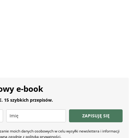
owy e-book
 15 szybkich przepisów.
ZAPISUJĘ SIĘ
nie moich danych osobowych w celu wysyłki newslettera i informacji
owna zgodnie z
polityką prywatności
.