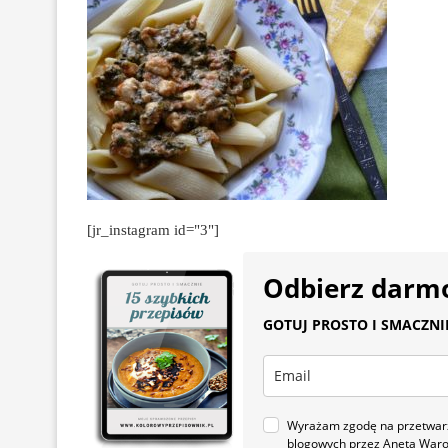
[jr_instagram id="3"]
Odbierz darm
GOTUJ PROSTO I SMACZNIE.
Wyrażam zgodę na przetwarza
blogowych przez Aneta War