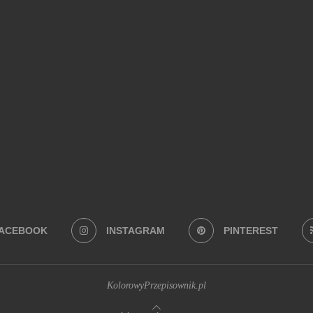
Na co masz ochotę?
BEZ PIECZENIA
(22)
BUŁECZKI DROŻDŻOWE
(18)
CIASTA
(74)
 Z MAKARONEM
(34)
DANIA Z PATELNI
(58)
DANIA Z PIEKARNIKA
(74)
EKTOWNE I ORYGINALNE
(28)
JADALNE PREZENTY
(19)
JEDNOGARNKOW
ERNIKI
(28)
SYLWESTER
(109)
SZYBKIE
(34)
WEGAŃSKIE
(41)
ZAPIEKANKI
(19)
Z BANANAMI
(27)
Z CZEKOLADĄ
(26)
Z JA
I
(29)
Z SUSZONYMI POMIDORAMI
(18)
Z TRUSKAWKAMI
(20)
ZUP
ACEBOOK
INSTAGRAM
PINTEREST
KolorowyPrzepisownik.pl