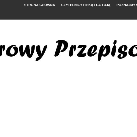
STRONA GŁÓWNA
CZYTELNICY PIEKĄ I GOTUJĄ
POZNAJMY 
YMI POMIDORAMI
NYM
, FETĄ I ARBUZEM