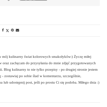
 w mój kulinarny świat kolorowych smakołyków:) Życzę miłej
ów oraz zachęcam do przysyłania do mnie zdjęć przygotowanych
i. Blog kulinarny to nie tylko przepisy - po drugiej stronie jestem
szę - zostawiaj po sobie ślad w komentarzu, szczególnie,
 lub udostępnij post, jeśli po prostu Ci się podoba. Miłego dnia :)