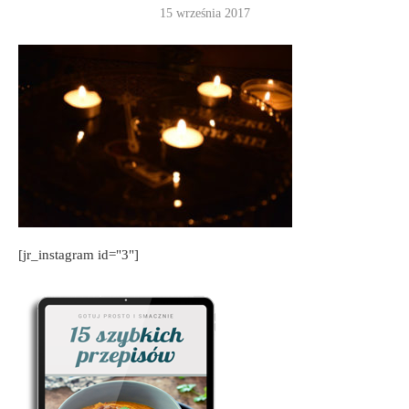
15 września 2017
[jr_instagram id="3"]