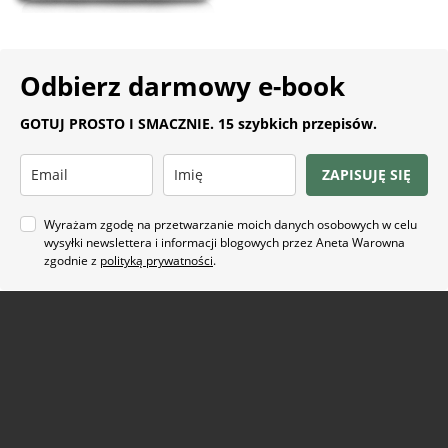
Odbierz darmowy e-book
GOTUJ PROSTO I SMACZNIE. 15 szybkich przepisów.
ZAPISUJĘ SIĘ
Wyrażam zgodę na przetwarzanie moich danych osobowych w celu
wysyłki newslettera i informacji blogowych przez Aneta Warowna
zgodnie z
polityką prywatności
.
Na co masz ochotę?
ARTYKUŁ SPONSOROWANY
(21)
BEZ GLUTENU
(63)
BEZ PIECZENIA
(22)
BUŁECZKI DROŻDŻOWE
(18)
CIASTA
(74)
CIASTKA I CIASTECZKA
(24)
DANIA Z KAPUSTĄ
(18)
DANIA Z KASZĄ
(20)
DANIA Z KURCZAKIEM
(48)