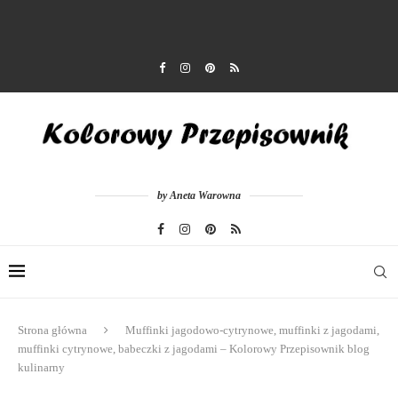
by Aneta Warowna
Strona główna
Muffinki jagodowo-cytrynowe, muffinki z jagodami,
muffinki cytrynowe, babeczki z jagodami – Kolorowy Przepisownik blog
kulinarny