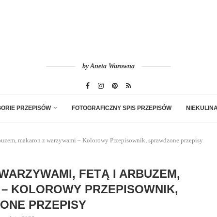
by Aneta Warowna
ORIE PRZEPISÓW
FOTOGRAFICZNY SPIS PRZEPISÓW
NIEKULIN
rbuzem, makaron z warzywami – Kolorowy Przepisownik, sprawdzone przepisy
WARZYWAMI, FETĄ I ARBUZEM,
– KOLOROWY PRZEPISOWNIK,
ONE PRZEPISY