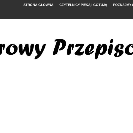
STRONA GŁÓWNA
CZYTELNICY PIEKĄ I GOTUJĄ
POZNAJMY 
YMI POMIDORAMI
NYM
, FETĄ I ARBUZEM