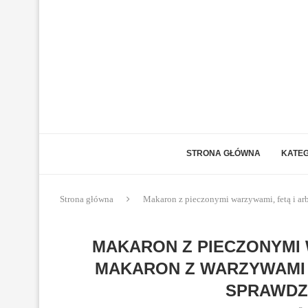
STRONA GŁÓWNA
KATEG
Strona główna
Makaron z pieczonymi warzywami, fetą i a
MAKARON Z PIECZONYMI 
MAKARON Z WARZYWAMI 
SPRAWDZ