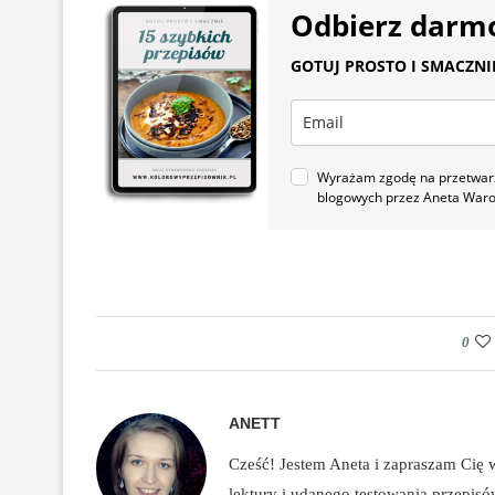
Odbierz darm
GOTUJ PROSTO I SMACZNIE.
Wyrażam zgodę na przetwarza
blogowych przez Aneta War
0
ANETT
Cześć! Jestem Aneta i zapraszam Cię
lektury i udanego testowania przepis