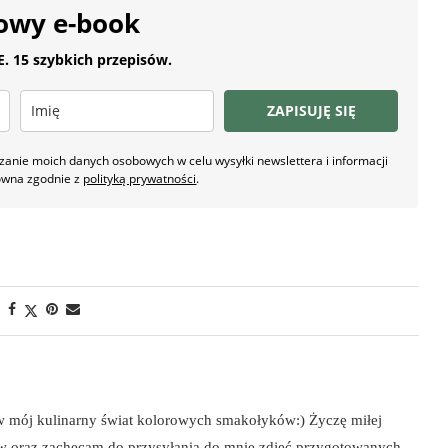
owy e-book
 15 szybkich przepisów.
ZAPISUJĘ SIĘ
nie moich danych osobowych w celu wysyłki newslettera i informacji
owna zgodnie z
polityką prywatności
.
 w mój kulinarny świat kolorowych smakołyków:) Życzę miłej
ów oraz zachęcam do przysyłania do mnie zdjęć przygotowanych