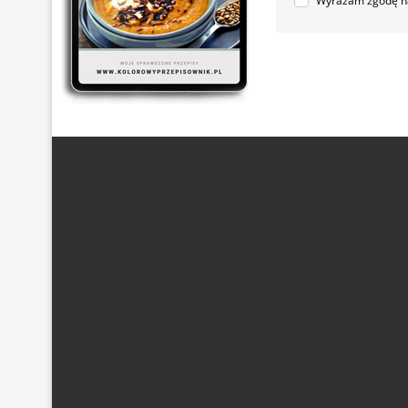
Wyrażam zgodę na
ARTYKUŁ SPONSOROWANY
(21)
BEZ GLUTENU
(63)
DANIA Z KASZĄ
(20)
DANIA Z KURCZAKIEM
(48)
DANIA
DESER
(87)
DLA DZIECI
(174)
DROŻDŻOWE
(24)
EF
POTRAWY Z MIĘSEM
(101)
PRZETWORY Z WARZYW
(19)
S
WYPIEKI NA SŁODKO
(128)
WYPIEKI NA SŁONO
(43)
Z PIECZARKAMI
(21)
Z POMIDORAM