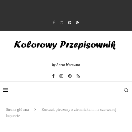
by Aneta Warowna
Strona główna
Kurczak pieczony z ziemniakami na czerwonej
kapuscie