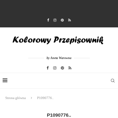
by Aneta Warowna
Strona główna
P1090776..
P1090776..