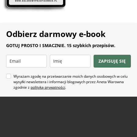
Odbierz darmowy e-book
GOTUJ PROSTO I SMACZNIE. 15 szybkich przepisów.
ZAPISUJĘ SIĘ
Wyrażam zgodę na przetwarzanie moich danych osobowych w celu
wysyłki newslettera i informacji blogowych przez Aneta Warowna
zgodnie z
polityką prywatności
.
Na co masz ochotę?
ARTYKUŁ SPONSOROWANY
(21)
BEZ GLUTENU
(63)
BEZ PIECZENIA
(22)
BUŁECZKI DROŻDŻOWE
(18)
CIASTA
(74)
CIASTKA I CIASTECZKA
(24)