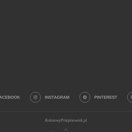
Na co masz ochotę?
BEZ PIECZENIA
(22)
BUŁECZKI DROŻDŻOWE
(18)
CIASTA
(74)
 Z MAKARONEM
(34)
DANIA Z PATELNI
(58)
DANIA Z PIEKARNIKA
(74)
EKTOWNE I ORYGINALNE
(28)
JADALNE PREZENTY
(19)
JEDNOGARNKOW
ERNIKI
(28)
SYLWESTER
(109)
SZYBKIE
(34)
WEGAŃSKIE
(41)
ZAPIEKANKI
(19)
Z BANANAMI
(27)
Z CZEKOLADĄ
(26)
Z JA
I
(29)
Z SUSZONYMI POMIDORAMI
(18)
Z TRUSKAWKAMI
(20)
ZUP
ACEBOOK
INSTAGRAM
PINTEREST
KolorowyPrzepisownik.pl