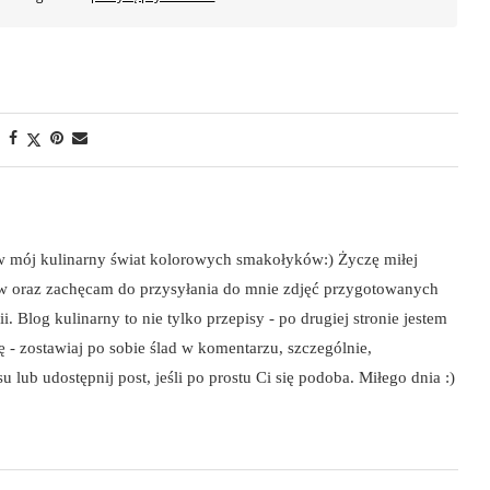
 w mój kulinarny świat kolorowych smakołyków:) Życzę miłej
ów oraz zachęcam do przysyłania do mnie zdjęć przygotowanych
i. Blog kulinarny to nie tylko przepisy - po drugiej stronie jestem
szę - zostawiaj po sobie ślad w komentarzu, szczególnie,
 lub udostępnij post, jeśli po prostu Ci się podoba. Miłego dnia :)