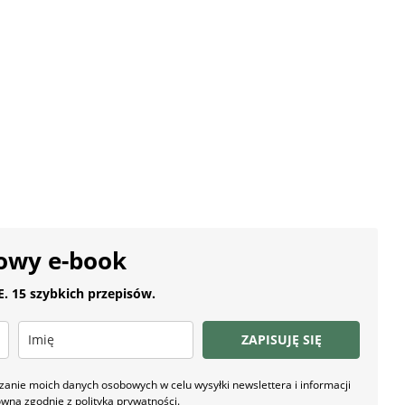
owy e-book
 15 szybkich przepisów.
ZAPISUJĘ SIĘ
nie moich danych osobowych w celu wysyłki newslettera i informacji
owna zgodnie z
polityką prywatności
.