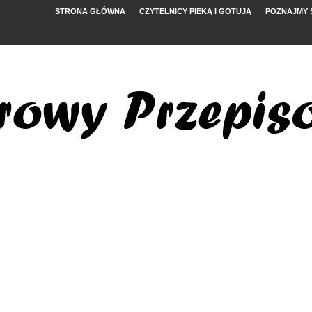
STRONA GŁÓWNA
CZYTELNICY PIEKĄ I GOTUJĄ
POZNAJMY 
YMI POMIDORAMI
NYM
, FETĄ I ARBUZEM