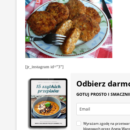
[jr_instagram id="3"]
Odbierz darm
GOTUJ PROSTO I SMACZNIE.
Wyrażam zgodę na przetwarza
blogowych przez Aneta War