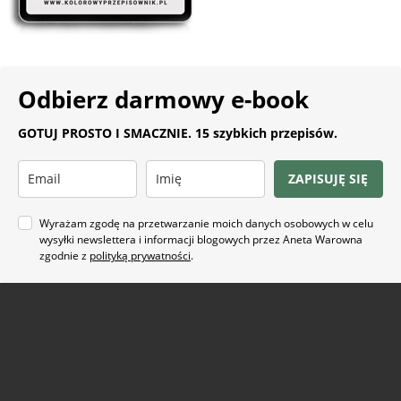
Odbierz darmowy e-book
GOTUJ PROSTO I SMACZNIE. 15 szybkich przepisów.
ZAPISUJĘ SIĘ
Wyrażam zgodę na przetwarzanie moich danych osobowych w celu
wysyłki newslettera i informacji blogowych przez Aneta Warowna
zgodnie z
polityką prywatności
.
Na co masz ochotę?
ARTYKUŁ SPONSOROWANY
(21)
BEZ GLUTENU
(63)
BEZ PIECZENIA
(22)
BUŁECZKI DROŻDŻOWE
(18)
CIASTA
(74)
CIASTKA I CIASTECZKA
(24)