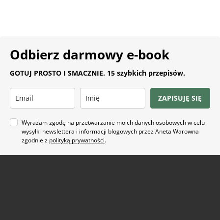
Odbierz darmowy e-book
GOTUJ PROSTO I SMACZNIE. 15 szybkich przepisów.
ZAPISUJĘ SIĘ
Wyrażam zgodę na przetwarzanie moich danych osobowych w celu
wysyłki newslettera i informacji blogowych przez Aneta Warowna
zgodnie z
polityką prywatności
.
Na co masz ochotę?
ARTYKUŁ SPONSOROWANY
(21)
BEZ GLUTENU
(63)
BEZ PIECZENIA
(22)
BUŁECZKI DROŻDŻOWE
(18)
CIASTA
(74)
CIASTKA I CIASTECZKA
(24)