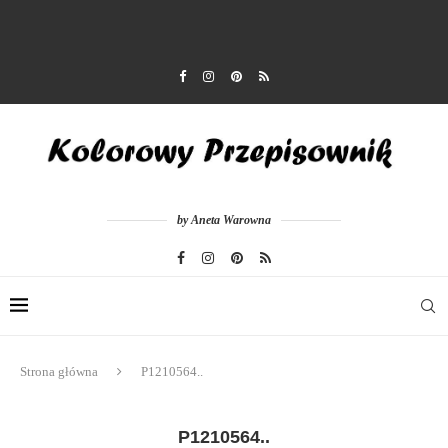
by Aneta Warowna
Strona główna
P1210564..
P1210564..