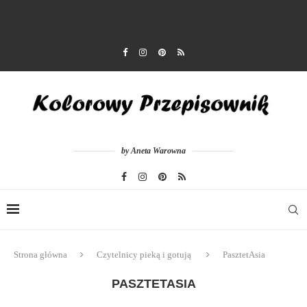
by Aneta Warowna
Strona główna
Czytelnicy pieką i gotują
PasztetAsia
PASZTETASIA