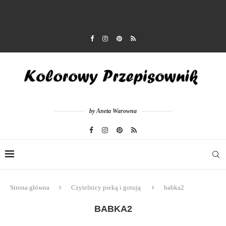
by Aneta Warowna
Strona główna
Czytelnicy pieką i gotują
babka2
BABKA2