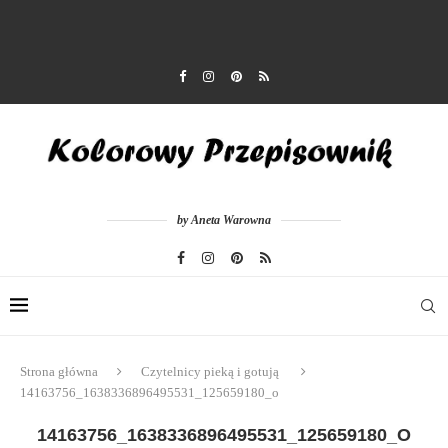
by Aneta Warowna
Strona główna
Czytelnicy pieką i gotują
14163756_1638336896495531_125659180_o
14163756_1638336896495531_125659180_O