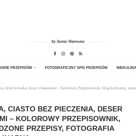
by Aneta Warowna
ORIE PRZEPISÓW
FOTOGRAFICZNY SPIS PRZEPISÓW
NIEKULIN
ia, deser krowka, deser z bananami – Kolorowy Przepisownik, blog kulinarny, spraw
 CIASTO BEZ PIECZENIA, DESER
MI – KOLOROWY PRZEPISOWNIK,
DZONE PRZEPISY, FOTOGRAFIA