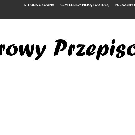
STRONA GŁÓWNA
CZYTELNICY PIEKĄ I GOTUJĄ
POZNAJMY 
YMI POMIDORAMI
NYM
, FETĄ I ARBUZEM