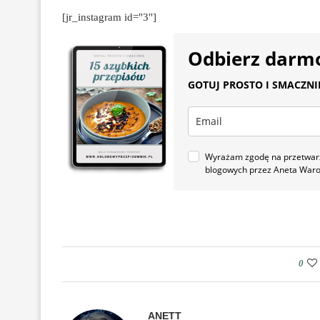
[jr_instagram id="3"]
Odbierz darm
GOTUJ PROSTO I SMACZNIE.
Wyrażam zgodę na przetwarza
blogowych przez Aneta War
0
ANETT