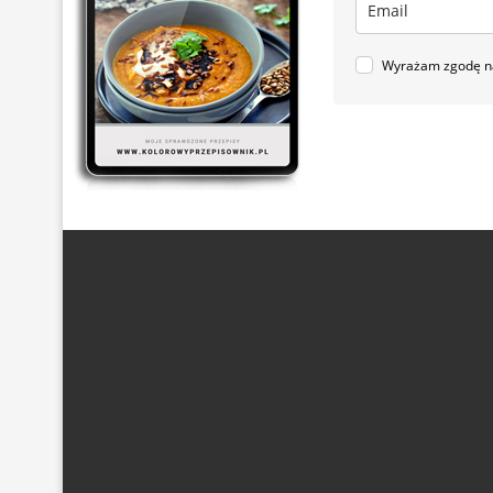
Wyrażam zgodę na
ARTYKUŁ SPONSOROWANY
(21)
BEZ GLUTENU
(63)
DANIA Z KASZĄ
(20)
DANIA Z KURCZAKIEM
(48)
DANIA
DESER
(87)
DLA DZIECI
(174)
DROŻDŻOWE
(24)
EF
POTRAWY Z MIĘSEM
(101)
PRZETWORY Z WARZYW
(19)
S