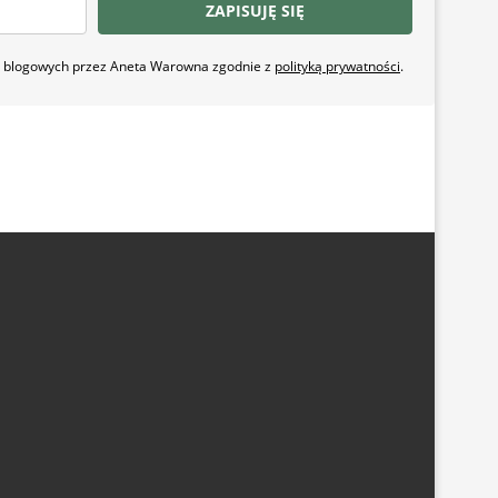
ZAPISUJĘ SIĘ
ji blogowych przez Aneta Warowna zgodnie z
polityką prywatności
.
CIASTKA I CIASTECZKA
(24)
DANIA Z KAPUSTĄ
(18)
DANIA Z WIEPRZOWINĄ
(29)
DANIA Z ZIEMNIAKAMI
(33)
E
(41)
KARNAWAŁ
(39)
PIECZONE MIĘSA I WĘDLINY
(19)
WEGETARIAŃSKIE
(188)
WIGILIA
(19)
WSPÓŁPRACA
(40)