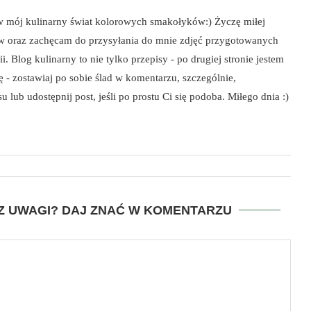
 w mój kulinarny świat kolorowych smakołyków:) Życzę miłej
ów oraz zachęcam do przysyłania do mnie zdjęć przygotowanych
i. Blog kulinarny to nie tylko przepisy - po drugiej stronie jestem
szę - zostawiaj po sobie ślad w komentarzu, szczególnie,
 lub udostępnij post, jeśli po prostu Ci się podoba. Miłego dnia :)
SZ UWAGI? DAJ ZNAĆ W KOMENTARZU