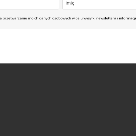
 przetwarzanie moich danych osobowych w celu wysyłki newslettera i informac
Na co masz ochotę?
BEZ PIECZENIA
(22)
BUŁECZKI DROŻDŻOWE
(18)
CIASTA
(74)
 Z MAKARONEM
(34)
DANIA Z PATELNI
(58)
DANIA Z PIEKARNIKA
(74)
EKTOWNE I ORYGINALNE
(28)
JADALNE PREZENTY
(19)
JEDNOGARNKOW
ERNIKI
(28)
SYLWESTER
(109)
SZYBKIE
(34)
WEGAŃSKIE
(41)