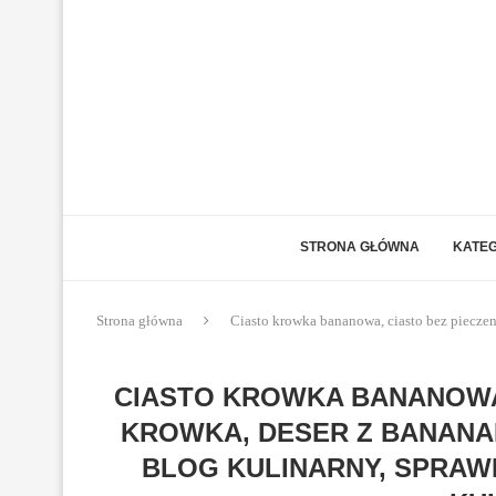
STRONA GŁÓWNA
KATEG
Strona główna
Ciasto krowka bananowa, ciasto bez pieczen
CIASTO KROWKA BANANOWA,
KROWKA, DESER Z BANANA
BLOG KULINARNY, SPRAW