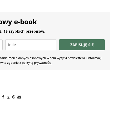
owy e-book
 15 szybkich przepisów.
ZAPISUJĘ SIĘ
nie moich danych osobowych w celu wysyłki newslettera i informacji
owna zgodnie z
polityką prywatności
.