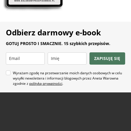
Odbierz darmowy e-book
GOTUJ PROSTO I SMACZNIE. 15 szybkich przepisów.
ZAPISUJĘ SIĘ
Wyrażam zgodę na przetwarzanie moich danych osobowych w celu
wysyłki newslettera i informacji blogowych przez Aneta Warowna
zgodnie z
polityką prywatności
.
Na co masz ochotę?
ARTYKUŁ SPONSOROWANY
(21)
BEZ GLUTENU
(63)
BEZ PIECZENIA
(22)
BUŁECZKI DROŻDŻOWE
(18)
CIASTA
(74)
CIASTKA I CIASTECZKA
(24)