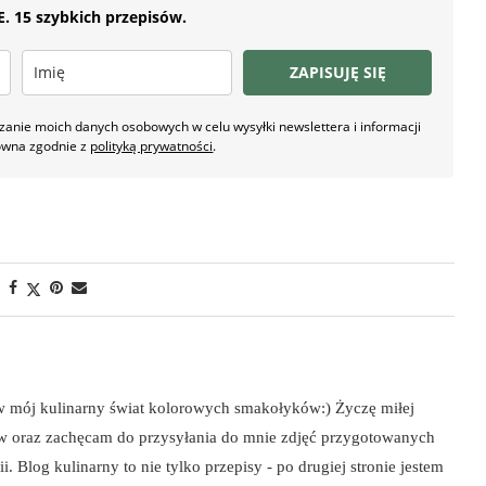
 15 szybkich przepisów.
ZAPISUJĘ SIĘ
nie moich danych osobowych w celu wysyłki newslettera i informacji
owna zgodnie z
polityką prywatności
.
 w mój kulinarny świat kolorowych smakołyków:) Życzę miłej
ów oraz zachęcam do przysyłania do mnie zdjęć przygotowanych
i. Blog kulinarny to nie tylko przepisy - po drugiej stronie jestem