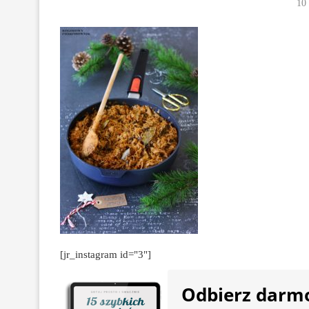
10
[jr_instagram id="3"]
Odbierz darm