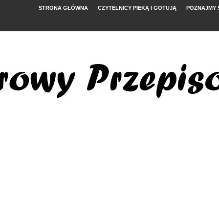
STRONA GŁÓWNA
CZYTELNICY PIEKĄ I GOTUJĄ
POZNAJMY 
YMI POMIDORAMI
NYM
, FETĄ I ARBUZEM