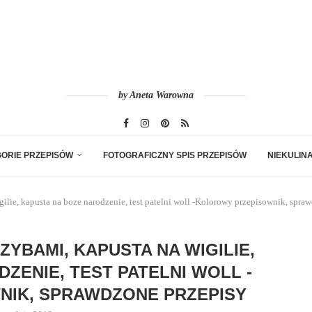
by Aneta Warowna
ORIE PRZEPISÓW
FOTOGRAFICZNY SPIS PRZEPISÓW
NIEKULIN
gilie, kapusta na boze narodzenie, test patelni woll -Kolorowy przepisownik, spra
ZYBAMI, KAPUSTA NA WIGILIE,
ZENIE, TEST PATELNI WOLL -
IK, SPRAWDZONE PRZEPISY