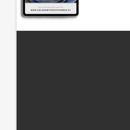
ARTYKUŁ SPONSOROWANY
(21)
BEZ GLUTENU
(63)
DANIA Z KASZĄ
(20)
DANIA Z KURCZAKIEM
(48)
DANIA
DESER
(87)
DLA DZIECI
(174)
DROŻDŻOWE
(24)
EF
POTRAWY Z MIĘSEM
(101)
PRZETWORY Z WARZYW
(19)
S
WYPIEKI NA SŁODKO
(128)
WYPIEKI NA SŁONO
(43)
Z PIECZARKAMI
(21)
Z POMIDORAM