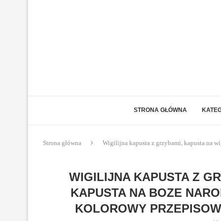
STRONA GŁÓWNA
KATEG
Strona główna
Wigilijna kapusta z grzybami, kapusta na wi
WIGILIJNA KAPUSTA Z GR
KAPUSTA NA BOZE NAROD
KOLOROWY PRZEPISOWN