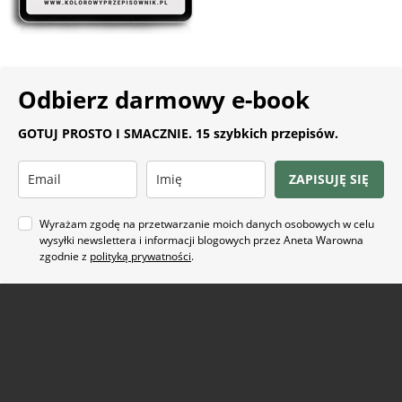
Odbierz darmowy e-book
GOTUJ PROSTO I SMACZNIE. 15 szybkich przepisów.
ZAPISUJĘ SIĘ
Wyrażam zgodę na przetwarzanie moich danych osobowych w celu
wysyłki newslettera i informacji blogowych przez Aneta Warowna
zgodnie z
polityką prywatności
.
Na co masz ochotę?
ARTYKUŁ SPONSOROWANY
(21)
BEZ GLUTENU
(63)
BEZ PIECZENIA
(22)
BUŁECZKI DROŻDŻOWE
(18)
CIASTA
(74)
CIASTKA I CIASTECZKA
(24)