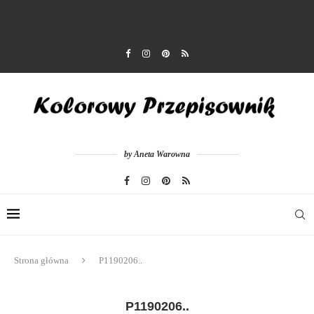
by Aneta Warowna
Strona główna
P1190206..
P1190206..