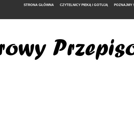
STRONA GŁÓWNA
CZYTELNICY PIEKĄ I GOTUJĄ
POZNAJMY 
YMI POMIDORAMI
NYM
, FETĄ I ARBUZEM