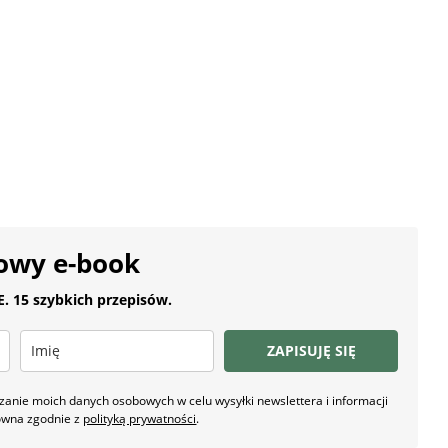
owy e-book
 15 szybkich przepisów.
ZAPISUJĘ SIĘ
nie moich danych osobowych w celu wysyłki newslettera i informacji
owna zgodnie z
polityką prywatności
.