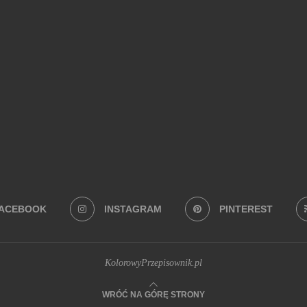
Na co masz ochotę?
BEZ PIECZENIA
(22)
BUŁECZKI DROŻDŻOWE
(18)
CIASTA
(74)
 Z MAKARONEM
(34)
DANIA Z PATELNI
(58)
DANIA Z PIEKARNIKA
(74)
EKTOWNE I ORYGINALNE
(28)
JADALNE PREZENTY
(19)
JEDNOGARNKOW
ERNIKI
(28)
SYLWESTER
(109)
SZYBKIE
(34)
WEGAŃSKIE
(41)
ZAPIEKANKI
(19)
Z BANANAMI
(27)
Z CZEKOLADĄ
(26)
Z JA
I
(29)
Z SUSZONYMI POMIDORAMI
(18)
Z TRUSKAWKAMI
(20)
ZUP
ACEBOOK
INSTAGRAM
PINTEREST
KolorowyPrzepisownik.pl
WRÓĆ NA GÓRĘ STRONY