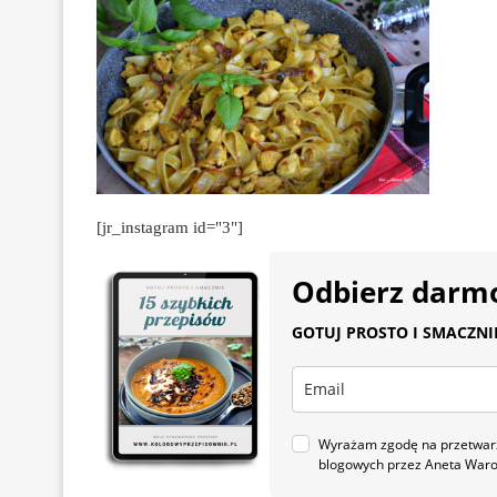
[jr_instagram id="3"]
Odbierz darm
GOTUJ PROSTO I SMACZNIE.
Wyrażam zgodę na przetwarza
blogowych przez Aneta War