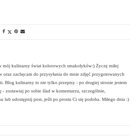
 w mój kulinarny świat kolorowych smakołyków:) Życzę miłej
ów oraz zachęcam do przysyłania do mnie zdjęć przygotowanych
i. Blog kulinarny to nie tylko przepisy - po drugiej stronie jestem
szę - zostawiaj po sobie ślad w komentarzu, szczególnie,
 lub udostępnij post, jeśli po prostu Ci się podoba. Miłego dnia :)