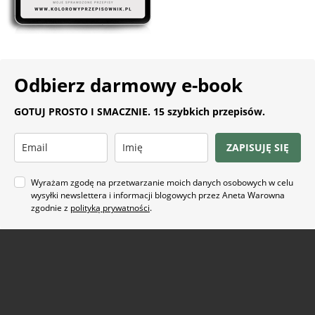
Odbierz darmowy e-book
GOTUJ PROSTO I SMACZNIE. 15 szybkich przepisów.
ZAPISUJĘ SIĘ
Wyrażam zgodę na przetwarzanie moich danych osobowych w celu
wysyłki newslettera i informacji blogowych przez Aneta Warowna
zgodnie z
polityką prywatności
.
Na co masz ochotę?
ARTYKUŁ SPONSOROWANY
(21)
BEZ GLUTENU
(63)
BEZ PIECZENIA
(22)
BUŁECZKI DROŻDŻOWE
(18)
CIASTA
(74)
CIASTKA I CIASTECZKA
(24)