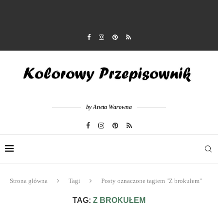
by Aneta Warowna
Strona główna
Tagi
Posty oznaczone tagiem "Z brokułem"
TAG:
Z BROKUŁEM