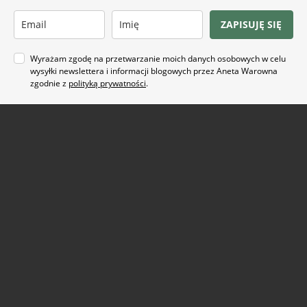
ZAPISUJĘ SIĘ
Wyrażam zgodę na przetwarzanie moich danych osobowych w celu
wysyłki newslettera i informacji blogowych przez Aneta Warowna
zgodnie z
polityką prywatności
.
Na co masz ochotę?
ARTYKUŁ SPONSOROWANY
(21)
BEZ GLUTENU
(63)
BEZ PIECZENIA
(22)
BUŁECZKI DROŻDŻOWE
(18)
CIASTA
(74)
CIASTKA I CIASTECZKA
(24)
DANIA Z KAPUSTĄ
(18)
DANIA Z KASZĄ
(20)
DANIA Z KURCZAKIEM
(48)
DANIA Z MAKARONEM
(34)
DANIA Z PATELNI
(58)
DANIA Z PIEKARNIKA
(74)
DANIA Z WIEPRZOWINĄ
(29)
DANIA Z ZIEMNIAKAMI
(33)
DESER
(87)
DLA DZIECI
(174)
DROŻDŻOWE
(24)
EFEKTOWNE I ORYGINALNE
(28)
JADALNE PREZENTY
(19)
JEDNOGARNKOWE
(41)
KARNAWAŁ
(39)
PIECZONE MIĘSA I WĘDLINY
(19)
POTRAWY Z MIĘSEM
(101)