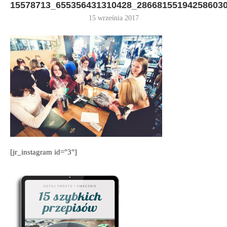
15578713_655356431310428_28668155194258603
15 września 2017
[jr_instagram id="3"]