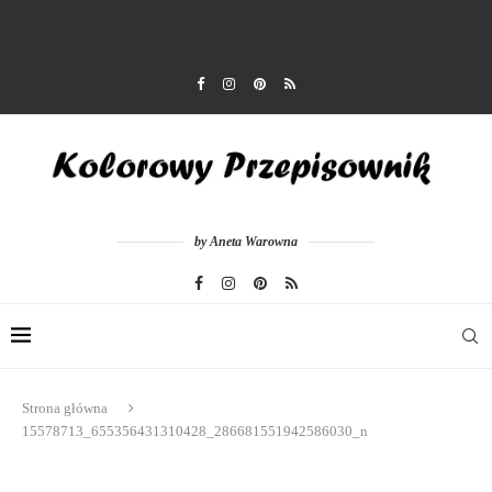
by Aneta Warowna
Strona główna
15578713_655356431310428_286681551942586030_n