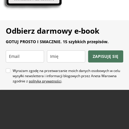
Odbierz darmowy e-book
GOTUJ PROSTO I SMACZNIE. 15 szybkich przepisów.
ZAPISUJĘ SIĘ
Wyrażam zgodę na przetwarzanie moich danych osobowych w celu
wysyłki newslettera i informacji blogowych przez Aneta Warowna
zgodnie z
polityką prywatności
.
Na co masz ochotę?
ARTYKUŁ SPONSOROWANY
(21)
BEZ GLUTENU
(63)
BEZ PIECZENIA
(22)
BUŁECZKI DROŻDŻOWE
(18)
CIASTA
(74)
CIASTKA I CIASTECZKA
(24)