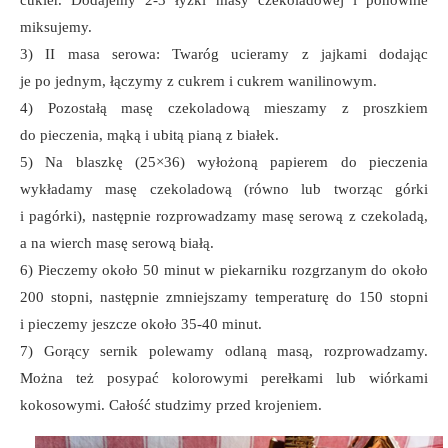
miksujemy.
3) II masa serowa: Twaróg ucieramy z jajkami dodając
je po jednym, łączymy z cukrem i cukrem wanilinowym.
4) Pozostałą masę czekoladową mieszamy z proszkiem
do pieczenia, mąką i ubitą pianą z białek.
5) Na blaszkę (25×36) wyłożoną papierem do pieczenia
wykładamy masę czekoladową (równo lub tworząc górki
i pagórki), następnie rozprowadzamy masę serową z czekoladą,
a na wierch masę serową białą.
6) Pieczemy około 50 minut w piekarniku rozgrzanym do około
200 stopni, następnie zmniejszamy temperaturę do 150 stopni
i pieczemy jeszcze około 35-40 minut.
7) Gorący sernik polewamy odlaną masą, rozprowadzamy.
Można też posypać kolorowymi perełkami lub wiórkami
kokosowymi. Całość studzimy przed krojeniem.