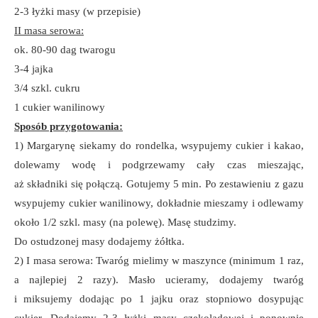
2-3 łyżki masy (w przepisie)
II masa serowa:
ok. 80-90 dag twarogu
3-4 jajka
3/4 szkl. cukru
1 cukier wanilinowy
Sposób przygotowania:
1) Margarynę siekamy do rondelka, wsypujemy cukier i kakao,
dolewamy wodę i podgrzewamy cały czas mieszając,
aż składniki się połączą. Gotujemy 5 min. Po zestawieniu z gazu
wsypujemy cukier wanilinowy, dokładnie mieszamy i odlewamy
około 1/2 szkl. masy (na polewę). Masę studzimy.
Do ostudzonej masy dodajemy żółtka.
2) I masa serowa: Twaróg mielimy w maszynce (minimum 1 raz,
a najlepiej 2 razy). Masło ucieramy, dodajemy twaróg
i miksujemy dodając po 1 jajku oraz stopniowo dosypując
cukier. Dodajemy 2-3 łyżki masy czekoladowej i ponownie