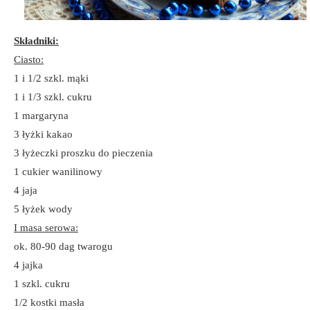
Składniki:
Ciasto:
1 i 1/2 szkl. mąki
1 i 1/3 szkl. cukru
1 margaryna
3 łyżki kakao
3 łyżeczki proszku do pieczenia
1 cukier wanilinowy
4 jaja
5 łyżek wody
I masa serowa:
ok. 80-90 dag twarogu
4 jajka
1 szkl. cukru
1/2 kostki masła