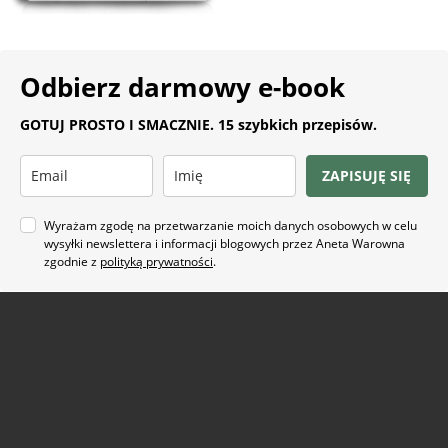
Odbierz darmowy e-book
GOTUJ PROSTO I SMACZNIE. 15 szybkich przepisów.
ZAPISUJĘ SIĘ
Wyrażam zgodę na przetwarzanie moich danych osobowych w celu
wysyłki newslettera i informacji blogowych przez Aneta Warowna
zgodnie z
polityką prywatności
.
Na co masz ochotę?
ARTYKUŁ SPONSOROWANY
(21)
BEZ GLUTENU
(63)
BEZ PIECZENIA
(22)
BUŁECZKI DROŻDŻOWE
(18)
CIASTA
(74)
CIASTKA I CIASTECZKA
(24)
DANIA Z KAPUSTĄ
(18)
DANIA Z KASZĄ
(20)
DANIA Z KURCZAKIEM
(48)