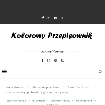
by Aneta Warowna
Strona główna
Kategorie przepisów
Boże Narodzenie
Schab ze śliwką i pietruszką z glazurą z nutą kawy
Boże Narodzenie
FIT przepisy
Imprezowe menu
Uncategorized
Wielkanoc