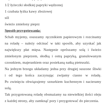
1/2 łyżeczki słodkiej papryki wędzonej
1 czubata łyżka kawy zbożowej
sól
świeżo zmielony pieprz
Sposób przygotowania:
Schab myjemy, osuszamy ręcznikiem papierowym i rozcinamy
na roladę – należy odcinać w taki sposób, aby uzyskać jak
największy płat mięsa. Następnie oprószamy solą i świeżo
zmielonym pieprzem, słodką i ostrą papryką, granulowanym
czosnkiem, majerankiem oraz posiekaną natką pietruszki.
Na jednym brzegu układamy jedna przy drugiej suszone śliwki
i od tego końca zaczynając zwijamy ciasno w roladę.
Po zwinięciu obwiązujemy sznurkiem kuchennym i nacieramy
solą.
Tak przygotowaną roladę obsmażamy na niewielkiej ilości oleju
z każdej strony, aby zamknąć pory i przygotować do pieczenia.