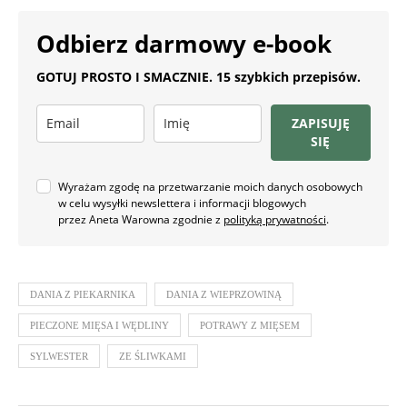
Odbierz darmowy e-book
GOTUJ PROSTO I SMACZNIE. 15 szybkich przepisów.
ZAPISUJĘ
SIĘ
Wyrażam zgodę na przetwarzanie moich danych osobowych
w celu wysyłki newslettera i informacji blogowych
przez Aneta Warowna zgodnie z
polityką prywatności
.
DANIA Z PIEKARNIKA
DANIA Z WIEPRZOWINĄ
PIECZONE MIĘSA I WĘDLINY
POTRAWY Z MIĘSEM
SYLWESTER
ZE ŚLIWKAMI