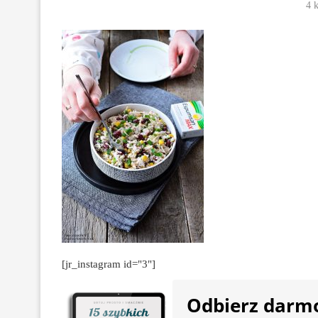
4 
[jr_instagram id="3"]
Odbierz darm