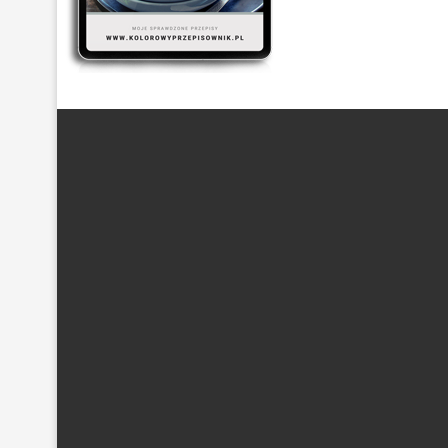
ARTYKUŁ SPONSOROWANY
(21)
BEZ GLUTENU
(63)
DANIA Z KASZĄ
(20)
DANIA Z KURCZAKIEM
(48)
DANIA
DESER
(87)
DLA DZIECI
(174)
DROŻDŻOWE
(24)
EF
POTRAWY Z MIĘSEM
(101)
PRZETWORY Z WARZYW
(19)
S
WYPIEKI NA SŁODKO
(128)
WYPIEKI NA SŁONO
(43)
Z PIECZARKAMI
(21)
Z POMIDORAM