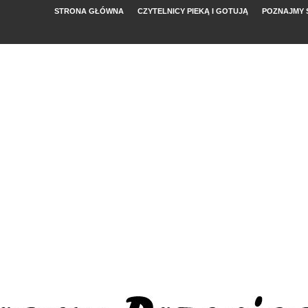
STRONA GŁÓWNA
CZYTELNICY PIEKĄ I GOTUJĄ
POZNAJMY 
YMI POMIDORAMI
NYM
, FETĄ I ARBUZEM