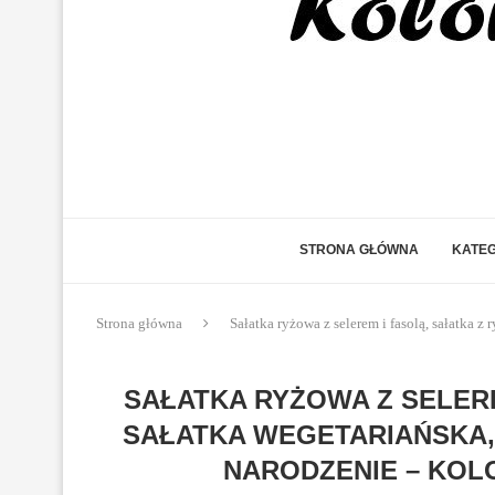
STRONA GŁÓWNA
KATEG
Strona główna
Sałatka ryżowa z selerem i fasolą, sałatka 
SAŁATKA RYŻOWA Z SELERE
SAŁATKA WEGETARIAŃSKA,
NARODZENIE – KOL