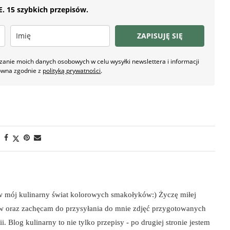
 15 szybkich przepisów.
ZAPISUJĘ SIĘ
nie moich danych osobowych w celu wysyłki newslettera i informacji
owna zgodnie z
polityką prywatności
.
 w mój kulinarny świat kolorowych smakołyków:) Życzę miłej
ów oraz zachęcam do przysyłania do mnie zdjęć przygotowanych
i. Blog kulinarny to nie tylko przepisy - po drugiej stronie jestem