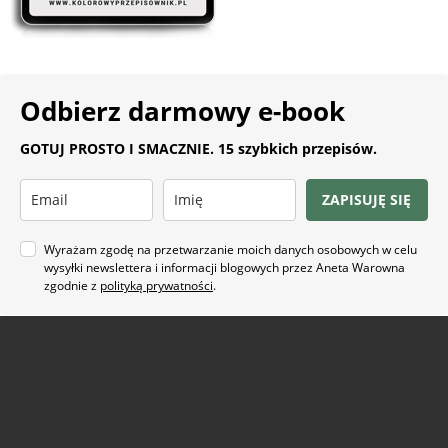
Odbierz darmowy e-book
GOTUJ PROSTO I SMACZNIE. 15 szybkich przepisów.
ZAPISUJĘ SIĘ
Wyrażam zgodę na przetwarzanie moich danych osobowych w celu
wysyłki newslettera i informacji blogowych przez Aneta Warowna
zgodnie z
polityką prywatności
.
Na co masz ochotę?
ARTYKUŁ SPONSOROWANY
(21)
BEZ GLUTENU
(63)
BEZ PIECZENIA
(22)
BUŁECZKI DROŻDŻOWE
(18)
CIASTA
(74)
CIASTKA I CIASTECZKA
(24)