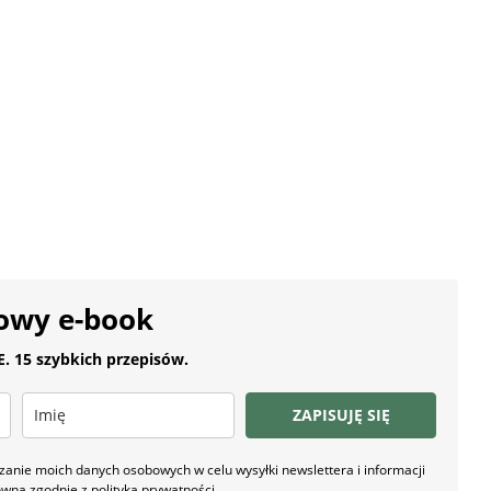
owy e-book
 15 szybkich przepisów.
ZAPISUJĘ SIĘ
nie moich danych osobowych w celu wysyłki newslettera i informacji
owna zgodnie z
polityką prywatności
.