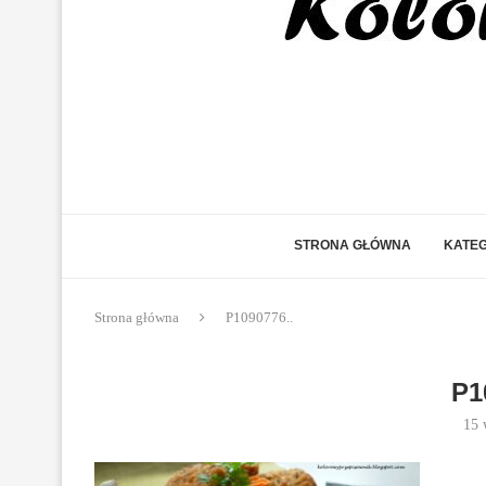
STRONA GŁÓWNA
KATEG
Strona główna
P1090776..
P1
15 