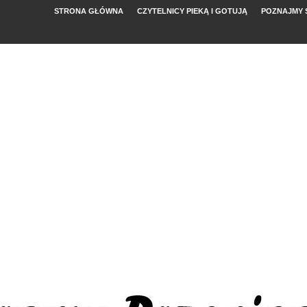
STRONA GŁÓWNA
CZYTELNICY PIEKĄ I GOTUJĄ
POZNAJMY 
YMI POMIDORAMI
NYM
, FETĄ I ARBUZEM