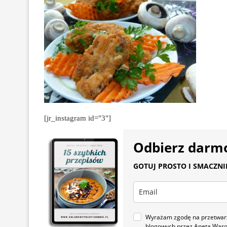
[jr_instagram id="3"]
Odbierz darm
GOTUJ PROSTO I SMACZNIE.
Wyrażam zgodę na przetwarza
blogowych przez Aneta War