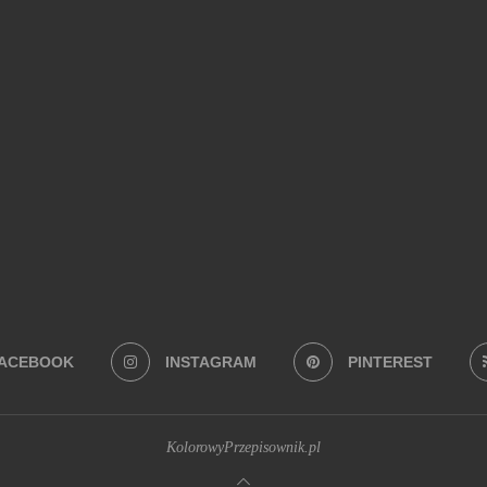
Na co masz ochotę?
BEZ PIECZENIA
(22)
BUŁECZKI DROŻDŻOWE
(18)
CIASTA
(74)
 Z MAKARONEM
(34)
DANIA Z PATELNI
(58)
DANIA Z PIEKARNIKA
(74)
EKTOWNE I ORYGINALNE
(28)
JADALNE PREZENTY
(19)
JEDNOGARNKOW
ERNIKI
(28)
SYLWESTER
(109)
SZYBKIE
(34)
WEGAŃSKIE
(41)
ZAPIEKANKI
(19)
Z BANANAMI
(27)
Z CZEKOLADĄ
(26)
Z JA
I
(29)
Z SUSZONYMI POMIDORAMI
(18)
Z TRUSKAWKAMI
(20)
ZUP
ACEBOOK
INSTAGRAM
PINTEREST
KolorowyPrzepisownik.pl