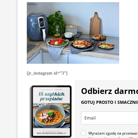
[jr_instagram id="3"]
Odbierz darm
GOTUJ PROSTO I SMACZNIE.
Wyrażam zgodę na przetwarza