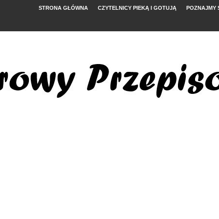
STRONA GŁÓWNA
CZYTELNICY PIEKĄ I GOTUJĄ
POZNAJMY 
YMI POMIDORAMI
NYM
, FETĄ I ARBUZEM