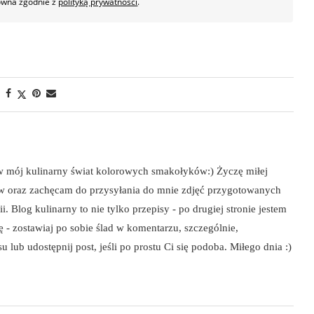
owna zgodnie z
polityką prywatności
.
 w mój kulinarny świat kolorowych smakołyków:) Życzę miłej
ów oraz zachęcam do przysyłania do mnie zdjęć przygotowanych
i. Blog kulinarny to nie tylko przepisy - po drugiej stronie jestem
szę - zostawiaj po sobie ślad w komentarzu, szczególnie,
 lub udostępnij post, jeśli po prostu Ci się podoba. Miłego dnia :)