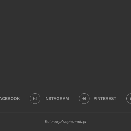
Na co masz ochotę?
BEZ PIECZENIA
(22)
BUŁECZKI DROŻDŻOWE
(18)
CIASTA
(74)
 Z MAKARONEM
(34)
DANIA Z PATELNI
(58)
DANIA Z PIEKARNIKA
(74)
EKTOWNE I ORYGINALNE
(28)
JADALNE PREZENTY
(19)
JEDNOGARNKOW
ERNIKI
(28)
SYLWESTER
(109)
SZYBKIE
(34)
WEGAŃSKIE
(41)
ZAPIEKANKI
(19)
Z BANANAMI
(27)
Z CZEKOLADĄ
(26)
Z JA
I
(29)
Z SUSZONYMI POMIDORAMI
(18)
Z TRUSKAWKAMI
(20)
ZUP
ACEBOOK
INSTAGRAM
PINTEREST
KolorowyPrzepisownik.pl