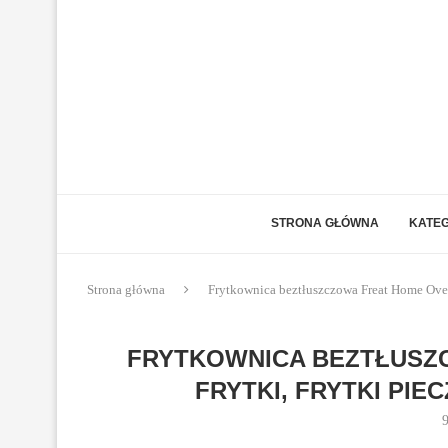
STRONA GŁÓWNA
KATEG
Strona główna
Frytkownica beztłuszczowa Freat Home Overm
FRYTKOWNICA BEZTŁUSZ
FRYTKI, FRYTKI PIE
9