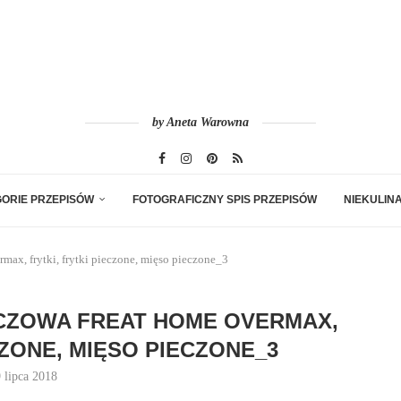
by Aneta Warowna
ORIE PRZEPISÓW
FOTOGRAFICZNY SPIS PRZEPISÓW
NIEKULIN
ax, frytki, frytki pieczone, mięso pieczone_3
CZOWA FREAT HOME OVERMAX,
CZONE, MIĘSO PIECZONE_3
 lipca 2018