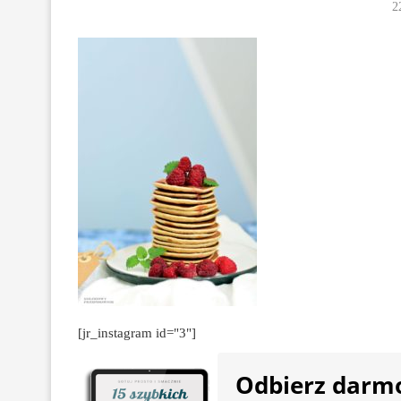
2
[jr_instagram id="3"]
Odbierz darm