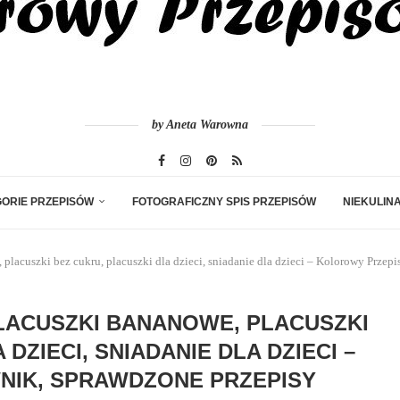
by Aneta Warowna
ORIE PRZEPISÓW
FOTOGRAFICZNY SPIS PRZEPISÓW
NIEKULIN
 placuszki bez cukru, placuszki dla dzieci, sniadanie dla dzieci – Kolorowy Przep
LACUSZKI BANANOWE, PLACUSZKI
DZIECI, SNIADANIE DLA DZIECI –
IK, SPRAWDZONE PRZEPISY