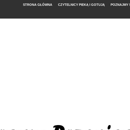
STRONA GŁÓWNA
CZYTELNICY PIEKĄ I GOTUJĄ
POZNAJMY 
YMI POMIDORAMI
NYM
, FETĄ I ARBUZEM