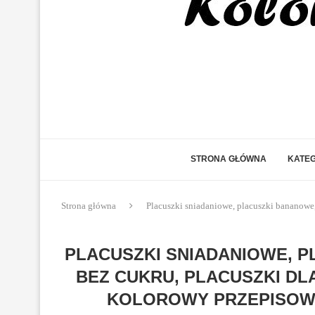
STRONA GŁÓWNA
KATEG
Strona główna
Placuszki sniadaniowe, placuszki bananowe,
PLACUSZKI SNIADANIOWE, P
BEZ CUKRU, PLACUSZKI DLA 
KOLOROWY PRZEPISOWN