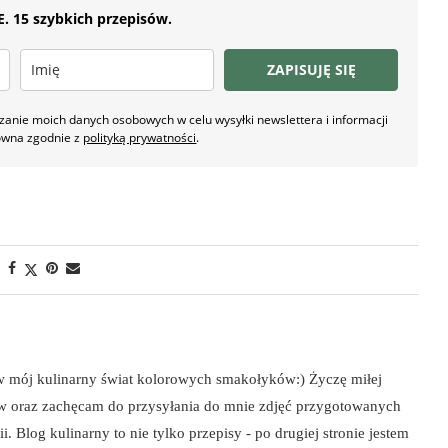
 15 szybkich przepisów.
ZAPISUJĘ SIĘ
nie moich danych osobowych w celu wysyłki newslettera i informacji
owna zgodnie z
polityką prywatności
.
 w mój kulinarny świat kolorowych smakołyków:) Życzę miłej
ów oraz zachęcam do przysyłania do mnie zdjęć przygotowanych
i. Blog kulinarny to nie tylko przepisy - po drugiej stronie jestem