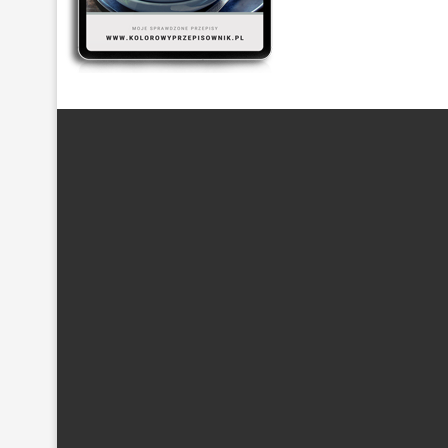
ARTYKUŁ SPONSOROWANY
(21)
BEZ GLUTENU
(63)
DANIA Z KASZĄ
(20)
DANIA Z KURCZAKIEM
(48)
DANIA
DESER
(87)
DLA DZIECI
(174)
DROŻDŻOWE
(24)
EF
POTRAWY Z MIĘSEM
(101)
PRZETWORY Z WARZYW
(19)
S
WYPIEKI NA SŁODKO
(128)
WYPIEKI NA SŁONO
(43)
Z PIECZARKAMI
(21)
Z POMIDORAM