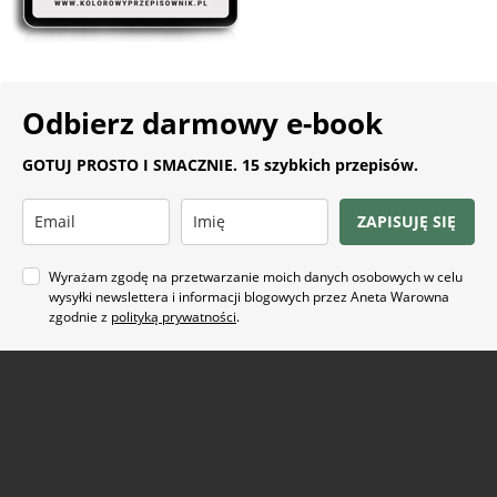
Odbierz darmowy e-book
GOTUJ PROSTO I SMACZNIE. 15 szybkich przepisów.
ZAPISUJĘ SIĘ
Wyrażam zgodę na przetwarzanie moich danych osobowych w celu
wysyłki newslettera i informacji blogowych przez Aneta Warowna
zgodnie z
polityką prywatności
.
Na co masz ochotę?
ARTYKUŁ SPONSOROWANY
(21)
BEZ GLUTENU
(63)
BEZ PIECZENIA
(22)
BUŁECZKI DROŻDŻOWE
(18)
CIASTA
(74)
CIASTKA I CIASTECZKA
(24)