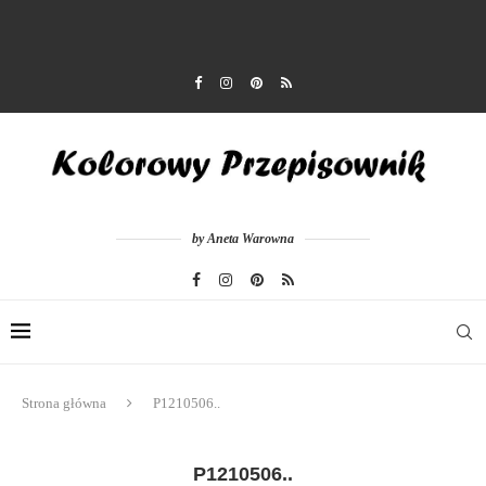
by Aneta Warowna
Strona główna
P1210506..
P1210506..