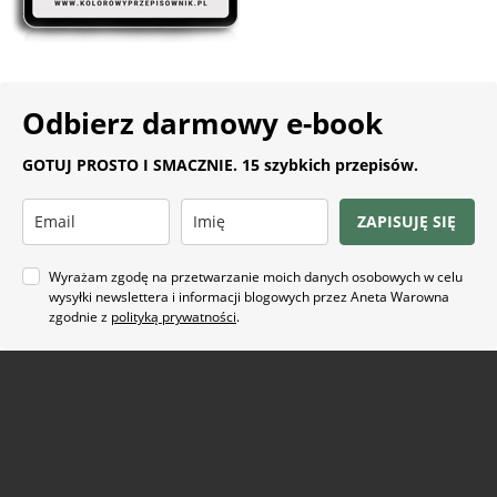
Odbierz darmowy e-book
GOTUJ PROSTO I SMACZNIE. 15 szybkich przepisów.
ZAPISUJĘ SIĘ
Wyrażam zgodę na przetwarzanie moich danych osobowych w celu
wysyłki newslettera i informacji blogowych przez Aneta Warowna
zgodnie z
polityką prywatności
.
Na co masz ochotę?
ARTYKUŁ SPONSOROWANY
(21)
BEZ GLUTENU
(63)
BEZ PIECZENIA
(22)
BUŁECZKI DROŻDŻOWE
(18)
CIASTA
(74)
CIASTKA I CIASTECZKA
(24)