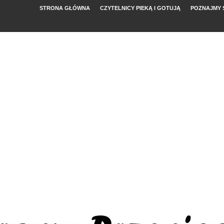
STRONA GŁÓWNA
CZYTELNICY PIEKĄ I GOTUJĄ
POZNAJMY 
YMI POMIDORAMI
NYM
, FETĄ I ARBUZEM