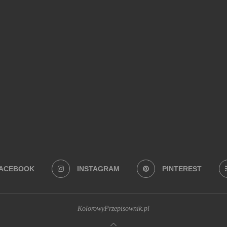
Na co masz ochotę?
BEZ PIECZENIA
(22)
BUŁECZKI DROŻDŻOWE
(18)
CIASTA
(74)
 Z MAKARONEM
(34)
DANIA Z PATELNI
(58)
DANIA Z PIEKARNIKA
(74)
EKTOWNE I ORYGINALNE
(28)
JADALNE PREZENTY
(19)
JEDNOGARNKOW
ERNIKI
(28)
SYLWESTER
(109)
SZYBKIE
(34)
WEGAŃSKIE
(41)
ZAPIEKANKI
(19)
Z BANANAMI
(27)
Z CZEKOLADĄ
(26)
Z JA
I
(29)
Z SUSZONYMI POMIDORAMI
(18)
Z TRUSKAWKAMI
(20)
ZUP
ACEBOOK
INSTAGRAM
PINTEREST
KolorowyPrzepisownik.pl