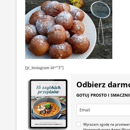
[jr_instagram id="3"]
Odbierz darm
GOTUJ PROSTO I SMACZNIE.
Wyrażam zgodę na przetwarza
blogowych przez Aneta War