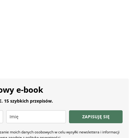
owy e-book
 15 szybkich przepisów.
ZAPISUJĘ SIĘ
nie moich danych osobowych w celu wysyłki newslettera i informacji
owna zgodnie z
polityką prywatności
.