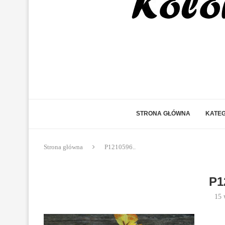
STRONA GŁÓWNA
KATEG
Strona główna
P1210596..
P1
15 