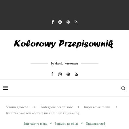
by Aneta Warowna
Strona główna
Kategorie przepisów
Imprezowe menu
Kurczakowe warkocze z makaronem i żurawiną
Imprezowe menu
Pomysły na obiad
Uncategorized