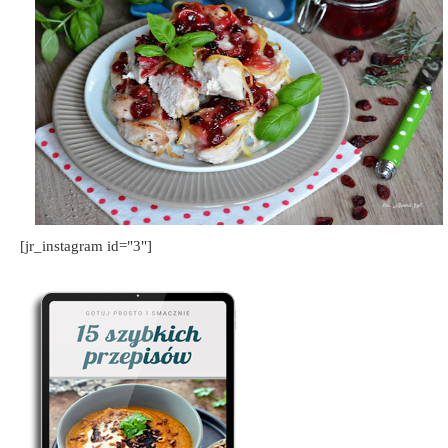
[jr_instagram id="3"]