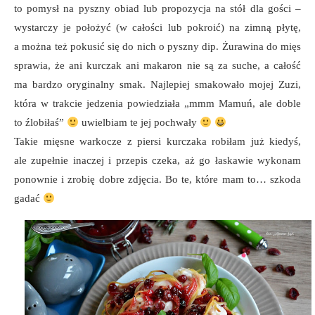
to pomysł na pyszny obiad lub propozycja na stół dla gości –
wystarczy je położyć (w całości lub pokroić) na zimną płytę,
a można też pokusić się do nich o pyszny dip. Żurawina do mięs
sprawia, że ani kurczak ani makaron nie są za suche, a całość
ma bardzo oryginalny smak. Najlepiej smakowało mojej Zuzi,
która w trakcie jedzenia powiedziała „mmm Mamuń, ale doble
to źlobiłaś”
uwielbiam te jej pochwały
Takie mięsne warkocze z piersi kurczaka robiłam już kiedyś,
ale zupełnie inaczej i przepis czeka, aż go łaskawie wykonam
ponownie i zrobię dobre zdjęcia. Bo te, które mam to… szkoda
gadać