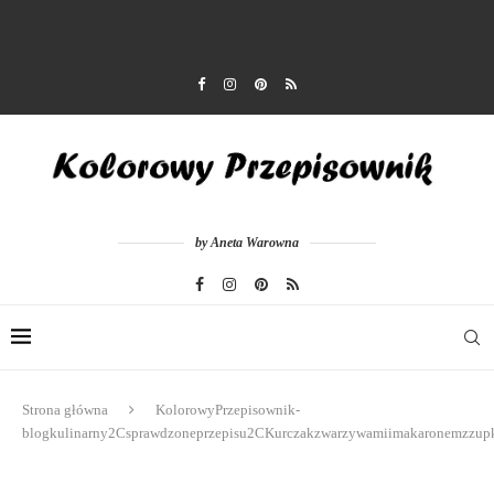
by Aneta Warowna
Strona główna
KolorowyPrzepisownik-
blogkulinarny2Csprawdzoneprzepisu2CKurczakzwarzywamiimakaronemzzupk